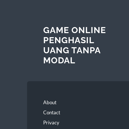
GAME ONLINE
PENGHASIL
UANG TANPA
MODAL
About
Contact
Privacy