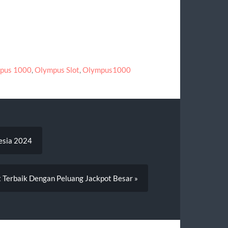
pus 1000
,
Olympus Slot
,
Olympus1000
nesia 2024
ot Terbaik Dengan Peluang Jackpot Besar »