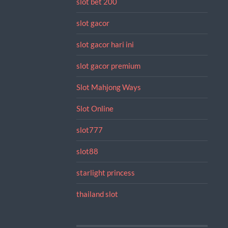
slot bet 200
slot gacor
slot gacor hari ini
slot gacor premium
Slot Mahjong Ways
Slot Online
slot777
slot88
starlight princess
thailand slot