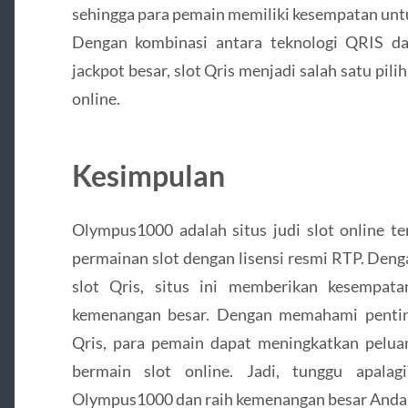
sehingga para pemain memiliki kesempatan unt
Dengan kombinasi antara teknologi QRIS 
jackpot besar, slot Qris menjadi salah satu pil
online.
Kesimpulan
Olympus1000 adalah situs judi slot online t
permainan slot dengan lisensi resmi RTP. Denga
slot Qris, situs ini memberikan kesempat
kemenangan besar. Dengan memahami pentin
Qris, para pemain dapat meningkatkan pelu
bermain slot online. Jadi, tunggu apalag
Olympus1000 dan raih kemenangan besar Anda