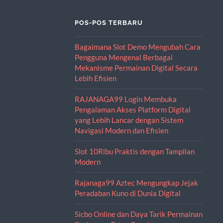
POS-POS TERBARU
Bagaimana Slot Demo Mengubah Cara
Pengguna Mengenal Berbagai
Mekanisme Permainan Digital Secara
Lebih Efisien
RAJANAGA99 Login Membuka
Pengalaman Akses Platform Digital
yang Lebih Lancar dengan Sistem
Navigasi Modern dan Efisien
Slot 10Ribu Praktis dengan Tampilan
Modern
Rajanaga99 Aztec Mengungkap Jejak
Peradaban Kuno di Dunia Digital
Sicbo Online dan Daya Tarik Permainan