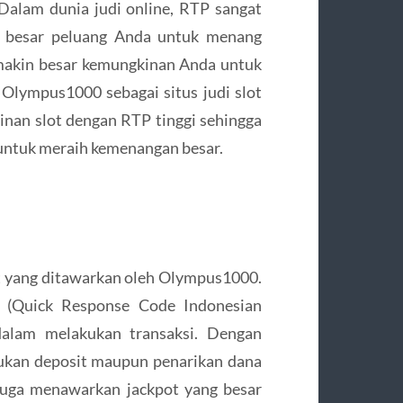
Dalam dunia judi online, RTP sangat
a besar peluang Anda untuk menang
emakin besar kemungkinan Anda untuk
 Olympus1000 sebagai situs judi slot
nan slot dengan RTP tinggi sehingga
 untuk meraih kemenangan besar.
lot yang ditawarkan oleh Olympus1000.
 (Quick Response Code Indonesian
alam melakukan transaksi. Dengan
ukan deposit maupun penarikan dana
 juga menawarkan jackpot yang besar