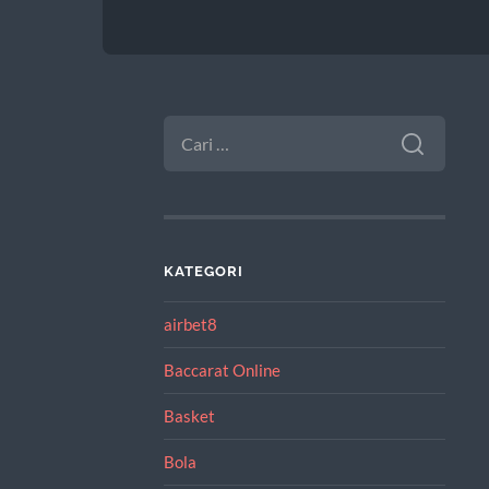
CARI
UNTUK:
KATEGORI
airbet8
Baccarat Online
Basket
Bola