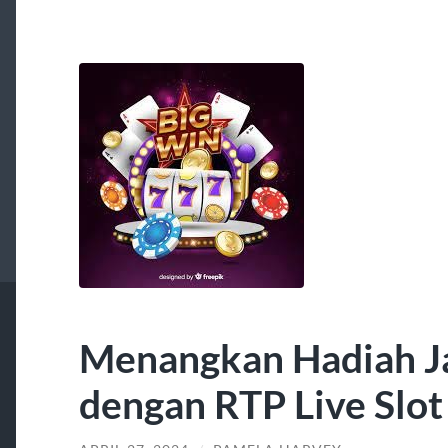
Menangkan Hadiah J
dengan RTP Live Slot