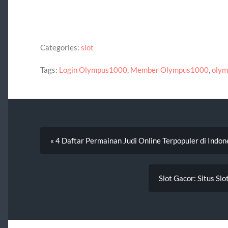
Categories:
slot
Tags:
Login Olympus1000
,
Member Olympus1000
,
olym
« 4 Daftar Permainan Judi Online Terpopuler di Indo
Slot Gacor: Situs Sl