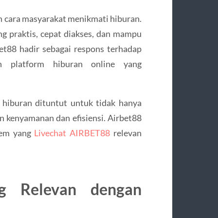
h cara masyarakat menikmati hiburan.
g praktis, cepat diakses, dan mampu
t88 hadir sebagai respons terhadap
n platform hiburan online yang
 hiburan dituntut untuk tidak hanya
n kenyamanan dan efisiensi. Airbet88
tem yang
Livechat AIRBET88
relevan
ng Relevan dengan