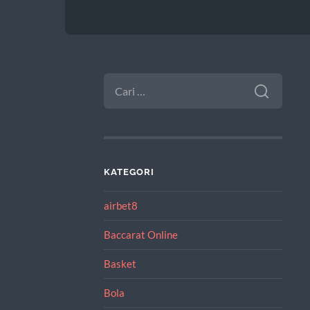
CARI
UNTUK:
KATEGORI
airbet8
Baccarat Online
Basket
Bola