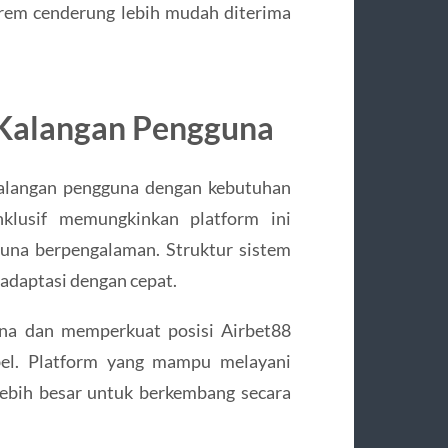
trem cenderung lebih mudah diterima
 Kalangan Pengguna
kalangan pengguna dengan kebutuhan
klusif memungkinkan platform ini
una berpengalaman. Struktur sistem
adaptasi dengan cepat.
una dan memperkuat posisi Airbet88
ibel. Platform yang mampu melayani
ebih besar untuk berkembang secara