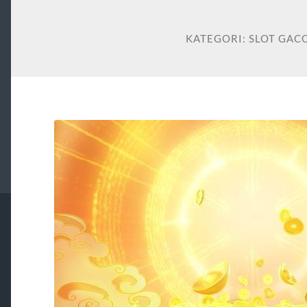
KATEGORI:
SLOT GAC