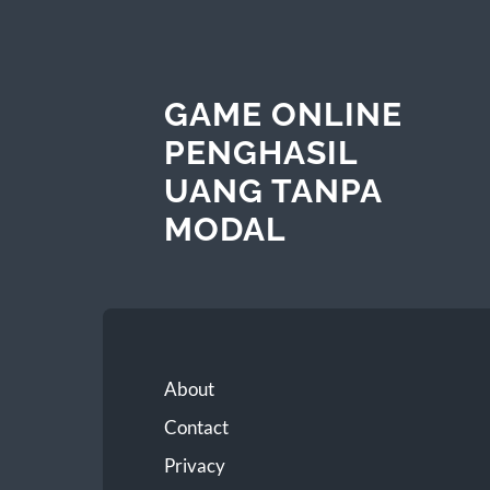
GAME ONLINE
PENGHASIL
UANG TANPA
MODAL
About
Contact
Privacy