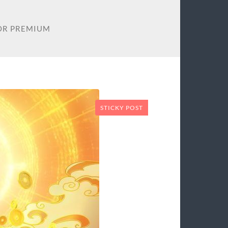
OR PREMIUM
STICKY POST