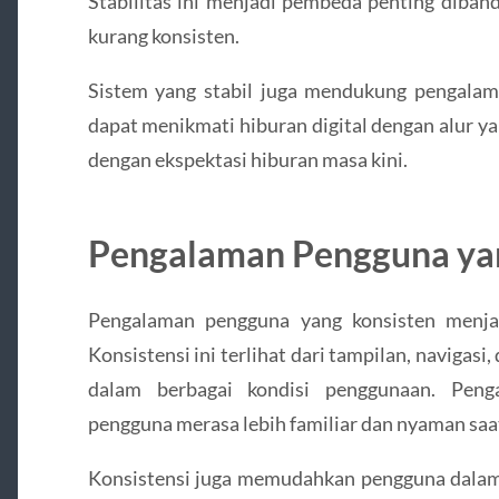
Stabilitas ini menjadi pembeda penting diban
kurang konsisten.
Sistem yang stabil juga mendukung pengalama
dapat menikmati hiburan digital dengan alur y
dengan ekspektasi hiburan masa kini.
Pengalaman Pengguna ya
Pengalaman pengguna yang konsisten menjad
Konsistensi ini terlihat dari tampilan, navigasi
dalam berbagai kondisi penggunaan. Pen
pengguna merasa lebih familiar dan nyaman sa
Konsistensi juga memudahkan pengguna dala