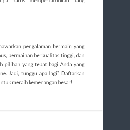
anpa harus mempertaruhkan uang
menawarkan pengalaman bermain yang
s, permainan berkualitas tinggi, dan
h pilihan yang tepat bagi Anda yang
ne. Jadi, tunggu apa lagi? Daftarkan
untuk meraih kemenangan besar!