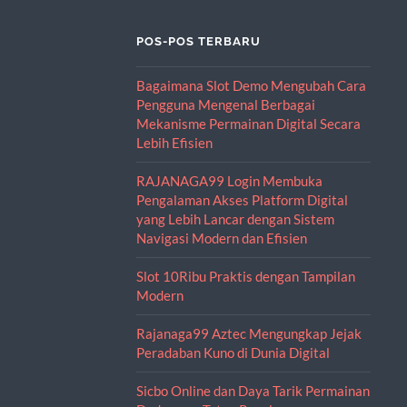
POS-POS TERBARU
Bagaimana Slot Demo Mengubah Cara
Pengguna Mengenal Berbagai
Mekanisme Permainan Digital Secara
Lebih Efisien
RAJANAGA99 Login Membuka
Pengalaman Akses Platform Digital
yang Lebih Lancar dengan Sistem
Navigasi Modern dan Efisien
Slot 10Ribu Praktis dengan Tampilan
Modern
Rajanaga99 Aztec Mengungkap Jejak
Peradaban Kuno di Dunia Digital
Sicbo Online dan Daya Tarik Permainan