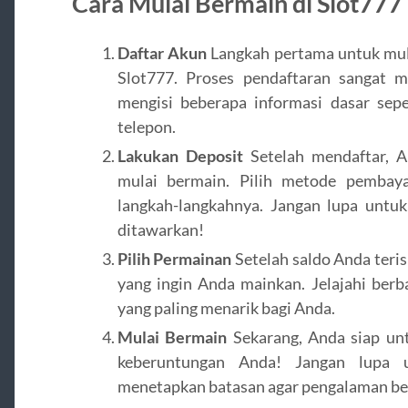
Cara Mulai Bermain di Slot777
Daftar Akun
Langkah pertama untuk mul
Slot777. Proses pendaftaran sangat 
mengisi beberapa informasi dasar sep
telepon.
Lakukan Deposit
Setelah mendaftar, A
mulai bermain. Pilih metode pembaya
langkah-langkahnya. Jangan lupa untu
ditawarkan!
Pilih Permainan
Setelah saldo Anda teri
yang ingin Anda mainkan. Jelajahi berba
yang paling menarik bagi Anda.
Mulai Bermain
Sekarang, Anda siap u
keberuntungan Anda! Jangan lupa 
menetapkan batasan agar pengalaman b