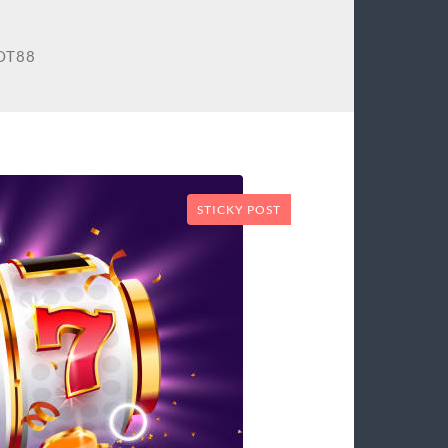
OT88
STICKY POST