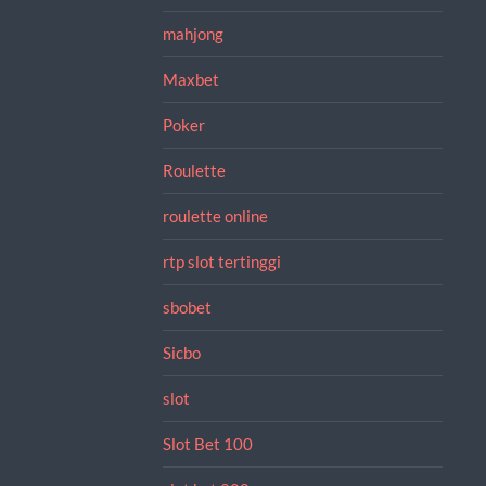
mahjong
Maxbet
Poker
Roulette
roulette online
rtp slot tertinggi
sbobet
Sicbo
slot
Slot Bet 100