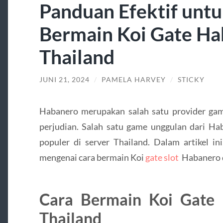
Panduan Efektif unt
Bermain Koi Gate Ha
Thailand
JUNI 21, 2024
/
PAMELA HARVEY
/
STICKY
Habanero merupakan salah satu provider game
perjudian. Salah satu game unggulan dari Ha
populer di server Thailand. Dalam artikel in
mengenai cara bermain Koi
gate slot
Habanero d
Cara Bermain Koi Gate 
Thailand