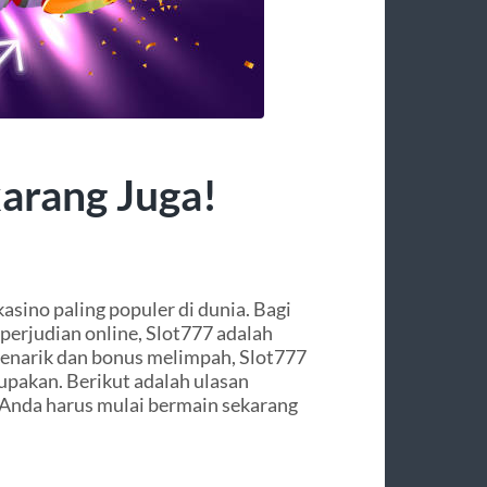
arang Juga!
asino paling populer di dunia. Bagi
perjudian online, Slot777 adalah
menarik dan bonus melimpah, Slot777
pakan. Berikut adalah ulasan
Anda harus mulai bermain sekarang