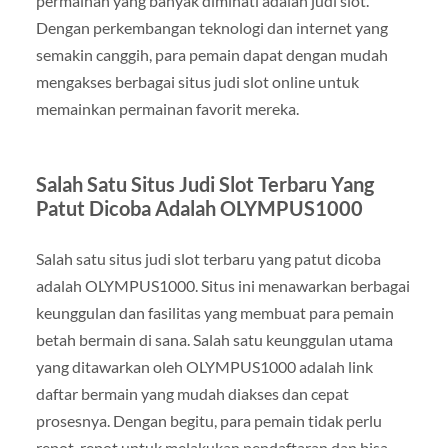
permainan yang banyak diminati adalah judi slot.
Dengan perkembangan teknologi dan internet yang
semakin canggih, para pemain dapat dengan mudah
mengakses berbagai situs judi slot online untuk
memainkan permainan favorit mereka.
Salah Satu Situs Judi Slot Terbaru Yang
Patut Dicoba Adalah OLYMPUS1000
Salah satu situs judi slot terbaru yang patut dicoba
adalah OLYMPUS1000. Situs ini menawarkan berbagai
keunggulan dan fasilitas yang membuat para pemain
betah bermain di sana. Salah satu keunggulan utama
yang ditawarkan oleh OLYMPUS1000 adalah link
daftar bermain yang mudah diakses dan cepat
prosesnya. Dengan begitu, para pemain tidak perlu
repot-repot untuk melakukan pendaftaran dan bisa