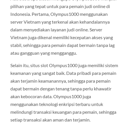
pilihan yang tepat untuk para pemain judi online di
Indonesia. Pertama, Olympus1000 menggunakan
server Vietnam yang terkenal akan kehandalannya
dalam menyediakan layanan judi online. Server
Vietnam juga dikenal memiliki kecepatan akses yang
stabil, sehingga para pemain dapat bermain tanpa lag
atau gangguan yang mengganggu.
Selain itu, situs slot Olympus1000 juga memiliki sistem
keamanan yang sangat baik. Data pribadi para pemain
akan terjamin keamanannya, sehingga para pemain
dapat bermain dengan tenang tanpa perlu khawatir
akan kebocoran data. Olympus1000 juga
menggunakan teknologi enkripsi terbaru untuk
melindungi transaksi keuangan para pemain, sehingga
setiap transaksi akan aman dan terjamin.