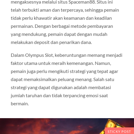
mengaksesnya melalui situs Spaceman88. Situs ini
telah terbukti aman dan terpercaya, sehingga pemain
tidak perlu khawatir akan keamanan dan keadilan
permainan. Dengan berbagai metode pembayaran
yang mendukung, pemain dapat dengan mudah
melakukan deposit dan penarikan dana.
Dalam Olympus Slot, keberuntungan memang menjadi
faktor utama untuk meraih kemenangan. Namun,
pemain juga perlu mengikuti strategi yang tepat agar
dapat memaksimalkan peluang menang. Salah satu
strategi yang dapat digunakan adalah membatasi
jumlah taruhan dan tidak terpancing emosi saat
bermain.
STICKY POST