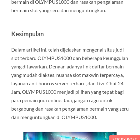
bermain di OLYMPUS1000 dan rasakan pengalaman
bermain slot yang seru dan menguntungkan.
Kesimpulan
Dalam artikel ini, telah dijelaskan mengenai situs judi
slot terbaru OLYMPUS1000 dan beberapa keunggulan
yang ditawarkan. Dengan adanya link daftar bermain
yang mudah diakses, nuansa slot maxwin terpercaya,
layanan anti boncos server terbaru, dan Live Chat 24
Jam, OLYMPUS1000 menjadi pilihan yang tepat bagi
para pemain judi online. Jadi, jangan ragu untuk
bergabung dan rasakan pengalaman bermain yang seru
dan menguntungkan di OLYMPUS1000.
STICKY POST