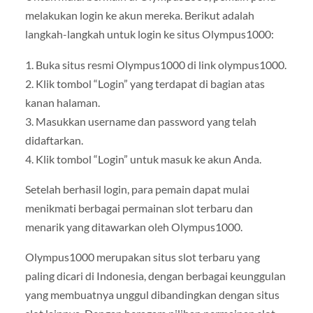
melakukan login ke akun mereka. Berikut adalah
langkah-langkah untuk login ke situs Olympus1000:
1. Buka situs resmi Olympus1000 di link olympus1000.
2. Klik tombol “Login” yang terdapat di bagian atas
kanan halaman.
3. Masukkan username dan password yang telah
didaftarkan.
4. Klik tombol “Login” untuk masuk ke akun Anda.
Setelah berhasil login, para pemain dapat mulai
menikmati berbagai permainan slot terbaru dan
menarik yang ditawarkan oleh Olympus1000.
Olympus1000 merupakan situs slot terbaru yang
paling dicari di Indonesia, dengan berbagai keunggulan
yang membuatnya unggul dibandingkan dengan situs