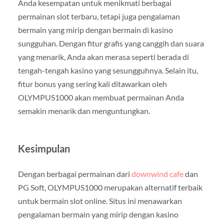
Anda kesempatan untuk menikmati berbagai
permainan slot terbaru, tetapi juga pengalaman
bermain yang mirip dengan bermain di kasino
sungguhan. Dengan fitur grafis yang canggih dan suara
yang menarik, Anda akan merasa seperti berada di
tengah-tengah kasino yang sesungguhnya. Selain itu,
fitur bonus yang sering kali ditawarkan oleh
OLYMPUS1000 akan membuat permainan Anda
semakin menarik dan menguntungkan.
Kesimpulan
Dengan berbagai permainan dari
downwind cafe
dan
PG Soft, OLYMPUS1000 merupakan alternatif terbaik
untuk bermain slot online. Situs ini menawarkan
pengalaman bermain yang mirip dengan kasino