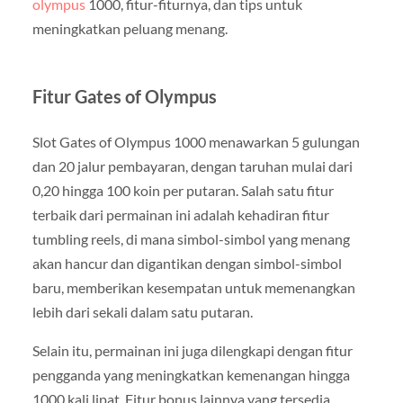
olympus
1000, fitur-fiturnya, dan tips untuk
meningkatkan peluang menang.
Fitur Gates of Olympus
Slot Gates of Olympus 1000 menawarkan 5 gulungan
dan 20 jalur pembayaran, dengan taruhan mulai dari
0,20 hingga 100 koin per putaran. Salah satu fitur
terbaik dari permainan ini adalah kehadiran fitur
tumbling reels, di mana simbol-simbol yang menang
akan hancur dan digantikan dengan simbol-simbol
baru, memberikan kesempatan untuk memenangkan
lebih dari sekali dalam satu putaran.
Selain itu, permainan ini juga dilengkapi dengan fitur
pengganda yang meningkatkan kemenangan hingga
1000 kali lipat. Fitur bonus lainnya yang tersedia