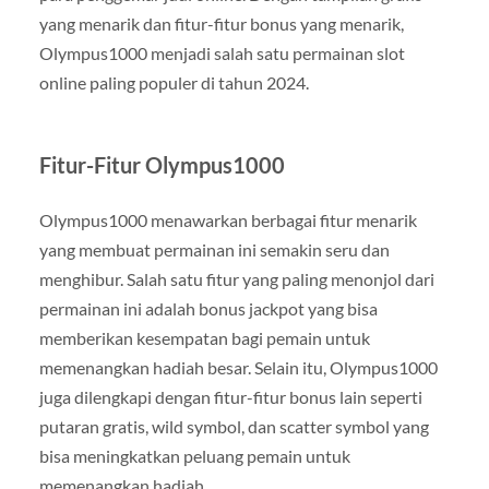
yang menarik dan fitur-fitur bonus yang menarik,
Olympus1000 menjadi salah satu permainan slot
online paling populer di tahun 2024.
Fitur-Fitur Olympus1000
Olympus1000 menawarkan berbagai fitur menarik
yang membuat permainan ini semakin seru dan
menghibur. Salah satu fitur yang paling menonjol dari
permainan ini adalah bonus jackpot yang bisa
memberikan kesempatan bagi pemain untuk
memenangkan hadiah besar. Selain itu, Olympus1000
juga dilengkapi dengan fitur-fitur bonus lain seperti
putaran gratis, wild symbol, dan scatter symbol yang
bisa meningkatkan peluang pemain untuk
memenangkan hadiah.