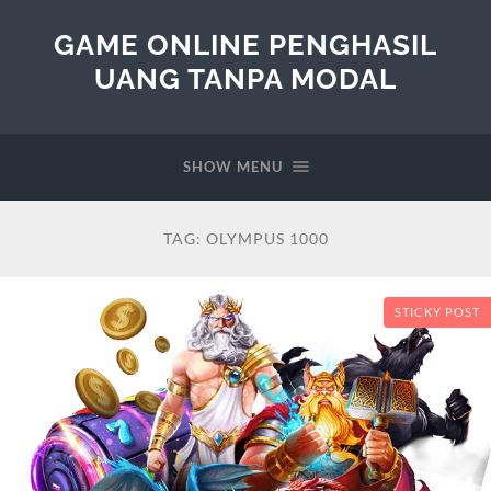
GAME ONLINE PENGHASIL
UANG TANPA MODAL
SHOW MENU
TAG:
OLYMPUS 1000
STICKY POST