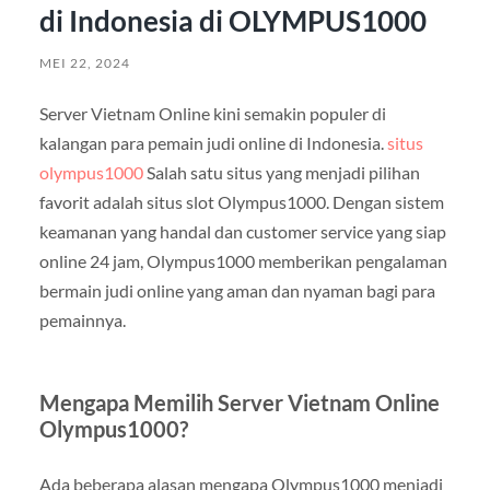
di Indonesia di OLYMPUS1000
MEI 22, 2024
Server Vietnam Online kini semakin populer di
kalangan para pemain judi online di Indonesia.
situs
olympus1000
Salah satu situs yang menjadi pilihan
favorit adalah situs slot Olympus1000. Dengan sistem
keamanan yang handal dan customer service yang siap
online 24 jam, Olympus1000 memberikan pengalaman
bermain judi online yang aman dan nyaman bagi para
pemainnya.
Mengapa Memilih Server Vietnam Online
Olympus1000?
Ada beberapa alasan mengapa Olympus1000 menjadi