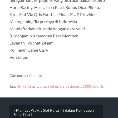
beragam slot terpopuler yang bisa diandalkan seperti
HorseRacing, Heist, Teen Patti, Bonus Dice, Plinko.
Situs Slot Via Qris Football Finals X UP Provider
Microgaming Terpercaya di Indonesia
Mendaftarkan diri anda dengan data valid
3. Menjamin Keamanan Para Member
Layanan live chat 24 jam
Rollingan Game 0,2%
Volatilitas
Categories:
General
Tags:
link slot qris
,
situs slot qris
,
slot deposit 5000 via qris
« Manfaat Praktis Slot Pulsa Tri dalam Kehidupan
Sehari-hari