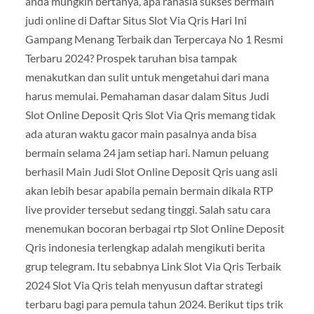
anda mungkin bertanya, apa rahasia sukses bermain
judi online di Daftar Situs Slot Via Qris Hari Ini
Gampang Menang Terbaik dan Terpercaya No 1 Resmi
Terbaru 2024? Prospek taruhan bisa tampak
menakutkan dan sulit untuk mengetahui dari mana
harus memulai. Pemahaman dasar dalam Situs Judi
Slot Online Deposit Qris Slot Via Qris memang tidak
ada aturan waktu gacor main pasalnya anda bisa
bermain selama 24 jam setiap hari. Namun peluang
berhasil Main Judi Slot Online Deposit Qris uang asli
akan lebih besar apabila pemain bermain dikala RTP
live provider tersebut sedang tinggi. Salah satu cara
menemukan bocoran berbagai rtp Slot Online Deposit
Qris indonesia terlengkap adalah mengikuti berita
grup telegram. Itu sebabnya Link Slot Via Qris Terbaik
2024 Slot Via Qris telah menyusun daftar strategi
terbaru bagi para pemula tahun 2024. Berikut tips trik