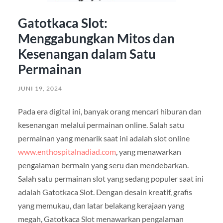
Gatotkaca Slot:
Menggabungkan Mitos dan
Kesenangan dalam Satu
Permainan
JUNI 19, 2024
Pada era digital ini, banyak orang mencari hiburan dan
kesenangan melalui permainan online. Salah satu
permainan yang menarik saat ini adalah slot online
www.enthospitalnadiad.com
, yang menawarkan
pengalaman bermain yang seru dan mendebarkan.
Salah satu permainan slot yang sedang populer saat ini
adalah Gatotkaca Slot. Dengan desain kreatif, grafis
yang memukau, dan latar belakang kerajaan yang
megah, Gatotkaca Slot menawarkan pengalaman