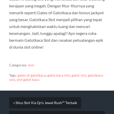
kerajaan yang megah. Dengan fitur-fiturnya yang
menarik seperti Gates of Gatotkaca dan bonus jackpot
yang besar, Gatotkaca Slot menjadi pilihan yang tepat
untuk menghabiskan waktu luang dan mencari
kesenangan. Jadi, tunggu apalagi? Ayo segera coba
bermain Gatotkaca Slot dan rasakan petualangan epik
di dunia slot online!
Categories:
slot
Tags:
gates of gatotkaca
,
gatot kaca slot
,
gatot slot
,
gatotkaca
slot
,
slot gatot kaca
« Situs Slot Via Qris Jewel Rush™ Terbaik