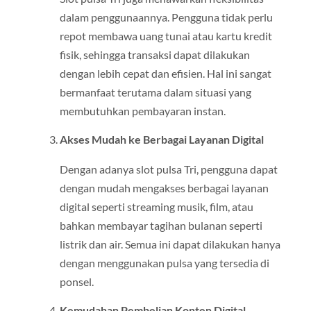
dalam penggunaannya. Pengguna tidak perlu
repot membawa uang tunai atau kartu kredit
fisik, sehingga transaksi dapat dilakukan
dengan lebih cepat dan efisien. Hal ini sangat
bermanfaat terutama dalam situasi yang
membutuhkan pembayaran instan.
Akses Mudah ke Berbagai Layanan Digital
Dengan adanya slot pulsa Tri, pengguna dapat
dengan mudah mengakses berbagai layanan
digital seperti streaming musik, film, atau
bahkan membayar tagihan bulanan seperti
listrik dan air. Semua ini dapat dilakukan hanya
dengan menggunakan pulsa yang tersedia di
ponsel.
Kemudahan Pembelian Konten Digital