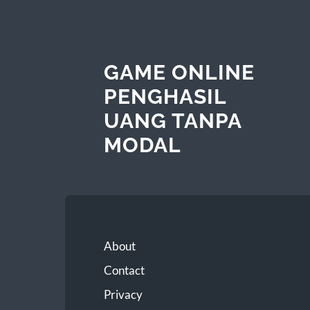
GAME ONLINE
PENGHASIL
UANG TANPA
MODAL
About
Contact
Privacy