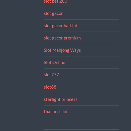
slot bet 200
slot gacor
slot gacor hari ini
slot gacor premium
Slot Mahjong Ways
Slot Online
slot777
slot88
starlight princess
thailand slot