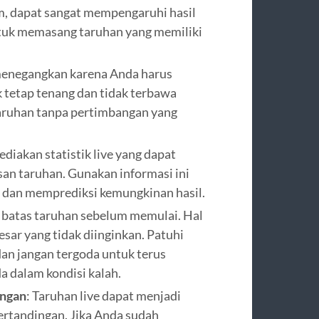
im, dapat sangat mempengaruhi hasil
uk memasang taruhan yang memiliki
t menegangkan karena Anda harus
 tetap tenang dan tidak terbawa
aruhan tanpa pertimbangan yang
diakan statistik live yang dapat
 taruhan. Gunakan informasi ini
dan memprediksi kemungkinan hasil.
n batas taruhan sebelum memulai. Hal
esar yang tidak diinginkan. Patuhi
dan jangan tergoda untuk terus
a dalam kondisi kalah.
ingan
: Taruhan live dapat menjadi
ertandingan. Jika Anda sudah