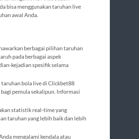
da bisa menggunakan taruhan live
uhan awal Anda.
nawarkan berbagai pilihan taruhan
aruh pada berbagai aspek
adian-kejadian spesifik selama
taruhan bola live di Clickbet88
bagi pemula sekalipun. Informasi
kan statistik real-time yang
 taruhan yang lebih baik dan lebih
a Anda mengalami kendala atau