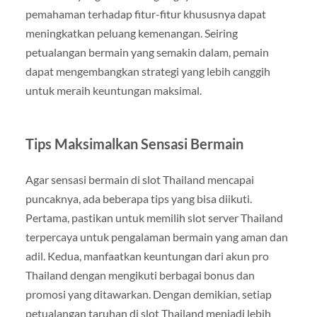
pemahaman terhadap fitur-fitur khususnya dapat
meningkatkan peluang kemenangan. Seiring
petualangan bermain yang semakin dalam, pemain
dapat mengembangkan strategi yang lebih canggih
untuk meraih keuntungan maksimal.
Tips Maksimalkan Sensasi Bermain
Agar sensasi bermain di slot Thailand mencapai
puncaknya, ada beberapa tips yang bisa diikuti.
Pertama, pastikan untuk memilih slot server Thailand
terpercaya untuk pengalaman bermain yang aman dan
adil. Kedua, manfaatkan keuntungan dari akun pro
Thailand dengan mengikuti berbagai bonus dan
promosi yang ditawarkan. Dengan demikian, setiap
petualangan taruhan di slot Thailand menjadi lebih