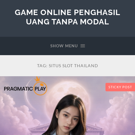
GAME ONLINE PENGHASIL
UANG TANPA MODAL
SHOW MENU
TAG:
SITUS SLOT THAILAND
STICKY POST