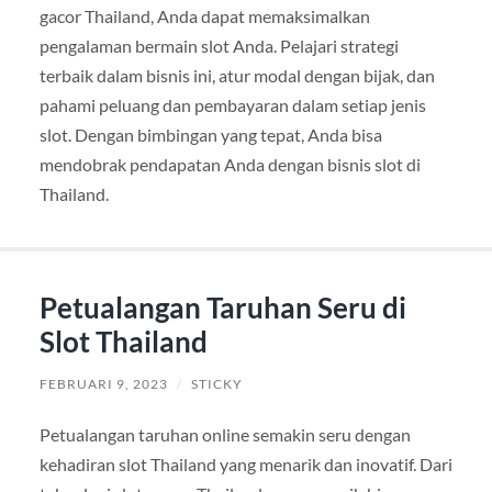
gacor Thailand, Anda dapat memaksimalkan
pengalaman bermain slot Anda. Pelajari strategi
terbaik dalam bisnis ini, atur modal dengan bijak, dan
pahami peluang dan pembayaran dalam setiap jenis
slot. Dengan bimbingan yang tepat, Anda bisa
mendobrak pendapatan Anda dengan bisnis slot di
Thailand.
Petualangan Taruhan Seru di
Slot Thailand
FEBRUARI 9, 2023
/
STICKY
Petualangan taruhan online semakin seru dengan
kehadiran slot Thailand yang menarik dan inovatif. Dari