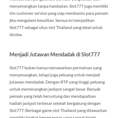
menyenangkan tanpa hambatan. Slot777 juga memiliki
tim customer service yang siap membantu para pemain
jika mengalami kesulitan. Semua ini menjadikan
Slot777 sebagai situs slot Thailand yang ideal untuk
dicoba.
Menjadi Jutawan Mendadak di Slot777
Slot777 bukan hanya menawarkan permainan yang
menyenangkan, tetapi juga peluang untuk menjadi
jutawan mendadak. Dengan RTP yang tinggi, peluang
untuk memenangkan jackpot sangat besar. Banyak
pemain yang telah beruntung dan mendapatkan
hadiah jackpot terbesar setelah bergabung dengan
Slot777. Berbagai game slot Thailand yang ditawarkan
memiliki tingkat kemenangan yang sangat tinggi,