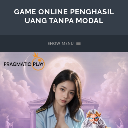
GAME ONLINE PENGHASIL
UANG TANPA MODAL
SHOW MENU