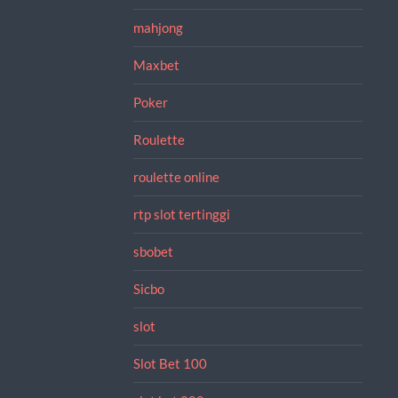
mahjong
Maxbet
Poker
Roulette
roulette online
rtp slot tertinggi
sbobet
Sicbo
slot
Slot Bet 100