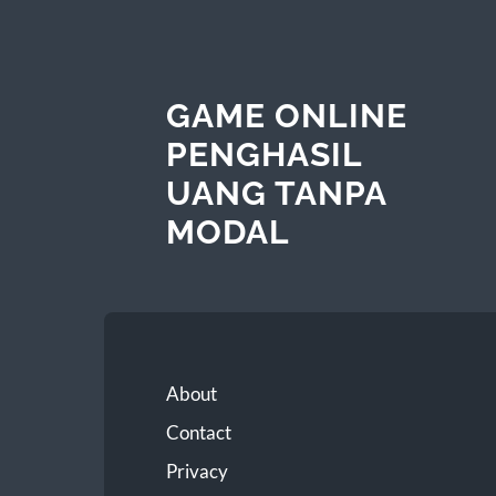
GAME ONLINE
PENGHASIL
UANG TANPA
MODAL
About
Contact
Privacy