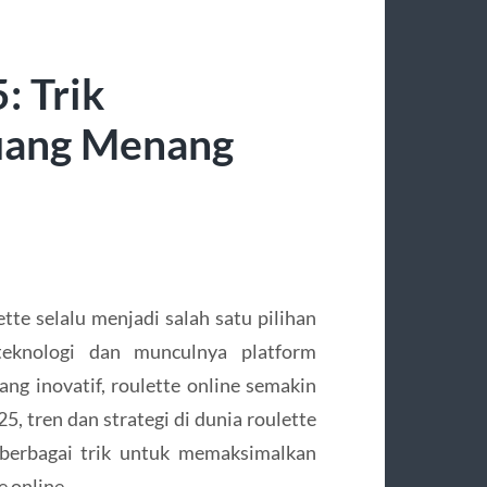
: Trik
uang Menang
tte selalu menjadi salah satu pilihan
teknologi dan munculnya platform
ang inovatif, roulette online semakin
, tren dan strategi di dunia roulette
 berbagai trik untuk memaksimalkan
 online.