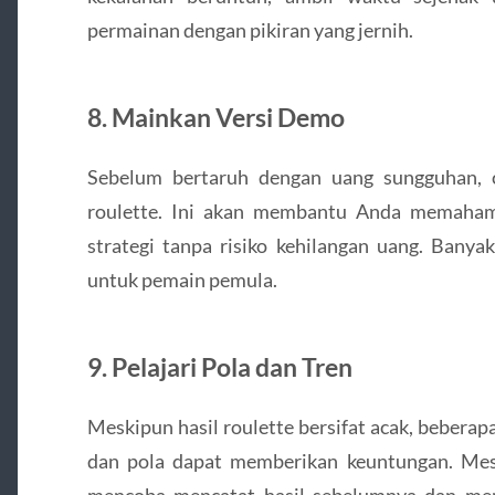
permainan dengan pikiran yang jernih.
8.
Mainkan Versi Demo
Sebelum bertaruh dengan uang sungguhan, 
roulette. Ini akan membantu Anda memaham
strategi tanpa risiko kehilangan uang. Banya
untuk pemain pemula.
9.
Pelajari Pola dan Tren
Meskipun hasil roulette bersifat acak, bebera
dan pola dapat memberikan keuntungan. Mes
mencoba mencatat hasil sebelumnya dan men