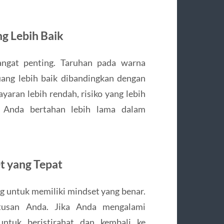
ng Lebih Baik
ngat penting. Taruhan pada warna
uang lebih baik dibandingkan dengan
aran lebih rendah, risiko yang lebih
 Anda bertahan lebih lama dalam
t yang Tepat
g untuk memiliki mindset yang benar.
tusan Anda. Jika Anda mengalami
untuk beristirahat dan kembali ke