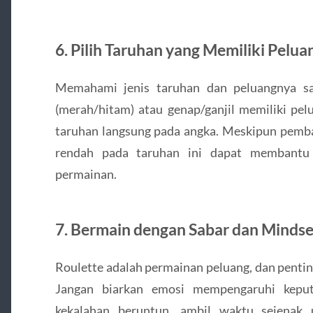
6.
Pilih Taruhan yang Memiliki Pelua
Memahami jenis taruhan dan peluangnya sa
(merah/hitam) atau genap/ganjil memiliki pel
taruhan langsung pada angka. Meskipun pembay
rendah pada taruhan ini dapat membantu
permainan.
7.
Bermain dengan Sabar dan Mindse
Roulette adalah permainan peluang, dan pentin
Jangan biarkan emosi mempengaruhi kepu
kekalahan beruntun, ambil waktu sejenak 