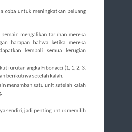
da coba untuk meningkatkan peluang
i, pemain mengalikan taruhan mereka
ngan harapan bahwa ketika mereka
dapatkan kembali semua kerugian
uti urutan angka Fibonacci (1, 1, 2, 3,
an berikutnya setelah kalah.
in menambah satu unit setelah kalah
.
ya sendiri, jadi penting untuk memilih