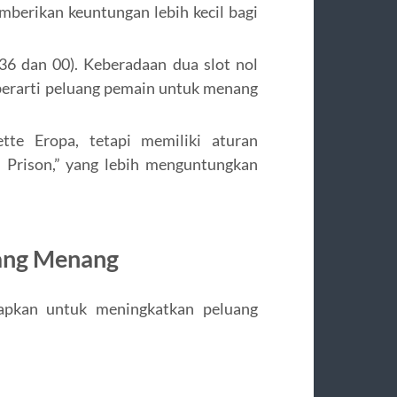
mberikan keuntungan lebih kecil bagi
-36 dan 00). Keberadaan dua slot nol
erarti peluang pemain untuk menang
tte Eropa, tetapi memiliki aturan
n Prison,” yang lebih menguntungkan
uang Menang
rapkan untuk meningkatkan peluang