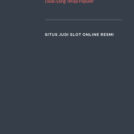
Dadu yang Tetap Populer
SITUS JUDI SLOT ONLINE RESMI