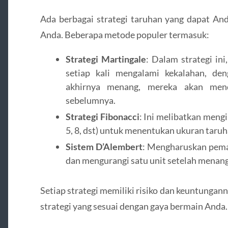
Ada berbagai strategi taruhan yang dapat An
Anda. Beberapa metode populer termasuk:
Strategi Martingale
: Dalam strategi in
setiap kali mengalami kekalahan, de
akhirnya menang, mereka akan men
sebelumnya.
Strategi Fibonacci
: Ini melibatkan mengik
5, 8, dst) untuk menentukan ukuran taruh
Sistem D’Alembert
: Mengharuskan pema
dan mengurangi satu unit setelah menang
Setiap strategi memiliki risiko dan keuntungann
strategi yang sesuai dengan gaya bermain Anda.