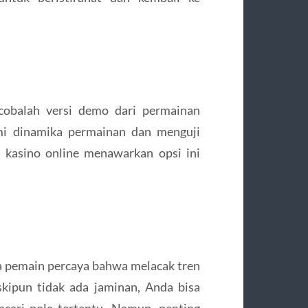
cobalah versi demo dari permainan
i dinamika permainan dan menguji
k kasino online menawarkan opsi ini
pa pemain percaya bahwa melacak tren
kipun tidak ada jaminan, Anda bisa
cari pola tertentu. Namun, penting