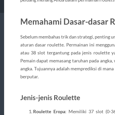
Memahami Dasar-dasar R
Sebelum membahas trik dan strategi, penting
aturan dasar roulette. Permainan ini menggun
atau 38 slot tergantung pada jenis roulette 
Pemain dapat memasang taruhan pada angka, w
angka. Tujuannya adalah memprediksi di mana b
berputar.
Jenis-jenis Roulette
Roulette Eropa
: Memiliki 37 slot (0-3