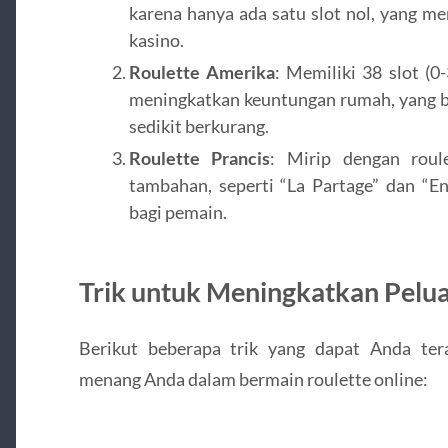
karena hanya ada satu slot nol, yang me
kasino.
Roulette Amerika
: Memiliki 38 slot (0
meningkatkan keuntungan rumah, yang b
sedikit berkurang.
Roulette Prancis
: Mirip dengan roule
tambahan, seperti “La Partage” dan “E
bagi pemain.
Trik untuk Meningkatkan Pel
Berikut beberapa trik yang dapat Anda te
menang Anda dalam bermain roulette online: