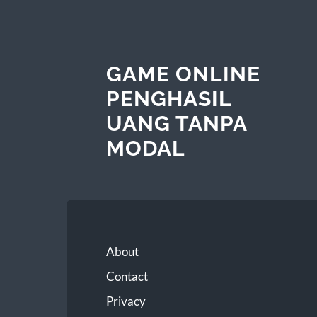
GAME ONLINE
PENGHASIL
UANG TANPA
MODAL
About
Contact
Privacy