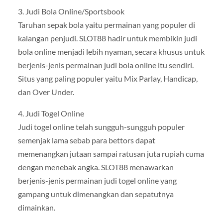
3. Judi Bola Online/Sportsbook
Taruhan sepak bola yaitu permainan yang populer di
kalangan penjudi. SLOT88 hadir untuk membikin judi
bola online menjadi lebih nyaman, secara khusus untuk
berjenis-jenis permainan judi bola online itu sendiri.
Situs yang paling populer yaitu Mix Parlay, Handicap,
dan Over Under.
4. Judi Togel Online
Judi togel online telah sungguh-sungguh populer
semenjak lama sebab para bettors dapat
memenangkan jutaan sampai ratusan juta rupiah cuma
dengan menebak angka. SLOT88 menawarkan
berjenis-jenis permainan judi togel online yang
gampang untuk dimenangkan dan sepatutnya
dimainkan.