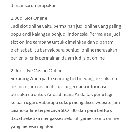
dimainkan, merupakan:
1. Judi Slot Online
Judi slot online yaitu permainan judi online yang paling
populer di kalangan penjudi Indonesia. Permainan judi
slot online gampang untuk dimainkan dan dipahami,
oleh sebab itu banyak para penjudi online merasakan
berjenis-jenis permainan dalam judi slot online.
2. Judi Live Casino Online
Sekarang Anda yaitu seorang bettor yang bersuka ria
bermain judi casino di luar negeri, ada informasi
bersuka ria untuk Anda dimana Anda tak perlu lagi
keluar negeri. Beberapa cukup mengakses website judi
casino online terpercaya SLOT88, dan para bettors
dapat seketika mengakses seluruh game casino online
yang mereka inginkan.