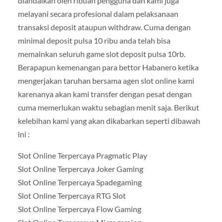
diandalkan oleh ribuan pengguna dan kami juga
melayani secara profesional dalam pelaksanaan
transaksi deposit ataupun withdraw. Cuma dengan
minimal deposit pulsa 10 ribu anda telah bisa
memainkan seluruh game slot deposit pulsa 10rb.
Berapapun kemenangan para bettor Habanero ketika
mengerjakan taruhan bersama agen slot online kami
karenanya akan kami transfer dengan pesat dengan
cuma memerlukan waktu sebagian menit saja. Berikut
kelebihan kami yang akan dikabarkan seperti dibawah
ini :
Slot Online Terpercaya Pragmatic Play
Slot Online Terpercaya Joker Gaming
Slot Online Terpercaya Spadegaming
Slot Online Terpercaya RTG Slot
Slot Online Terpercaya Flow Gaming