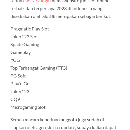
tautan
slot777 login
nama website judi slot online
terbaik dan terpercaya 2023 di Indonesia yang
disediakan oleh Slot88 merupakan sebagai berikut:
Pragmatic Play Slot
Joker123 Slot
Spade Gaming
Gameplay
YGG
Top Terhangat Gaming (TTG)
PG Soft
Play’n Go
Joker123
CQ9
Microgaming Slot
Semua macam keperluan anggota juga sudah di
siapkan oleh agen slot terupdate, supaya kalian dapat