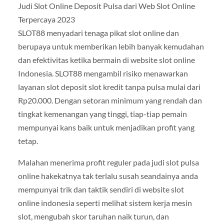
Judi Slot Online Deposit Pulsa dari Web Slot Online
Terpercaya 2023
SLOT88 menyadari tenaga pikat slot online dan
berupaya untuk memberikan lebih banyak kemudahan
dan efektivitas ketika bermain di website slot online
Indonesia. SLOT88 mengambil risiko menawarkan
layanan slot deposit slot kredit tanpa pulsa mulai dari
Rp20.000. Dengan setoran minimum yang rendah dan
tingkat kemenangan yang tinggi, tiap-tiap pemain
mempunyai kans baik untuk menjadikan profit yang
tetap.
Malahan menerima profit reguler pada judi slot pulsa
online hakekatnya tak terlalu susah seandainya anda
mempunyai trik dan taktik sendiri di website slot
online indonesia seperti melihat sistem kerja mesin
slot, mengubah skor taruhan naik turun, dan