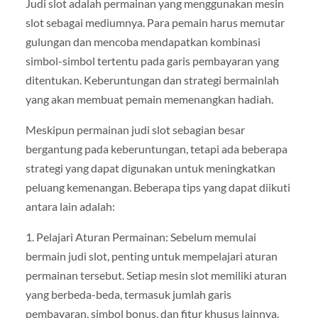
Judi slot adalah permainan yang menggunakan mesin
slot sebagai mediumnya. Para pemain harus memutar
gulungan dan mencoba mendapatkan kombinasi
simbol-simbol tertentu pada garis pembayaran yang
ditentukan. Keberuntungan dan strategi bermainlah
yang akan membuat pemain memenangkan hadiah.
Meskipun permainan judi slot sebagian besar
bergantung pada keberuntungan, tetapi ada beberapa
strategi yang dapat digunakan untuk meningkatkan
peluang kemenangan. Beberapa tips yang dapat diikuti
antara lain adalah:
1. Pelajari Aturan Permainan: Sebelum memulai
bermain judi slot, penting untuk mempelajari aturan
permainan tersebut. Setiap mesin slot memiliki aturan
yang berbeda-beda, termasuk jumlah garis
pembayaran, simbol bonus, dan fitur khusus lainnya.