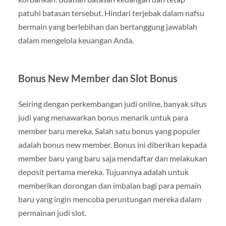
patuhi batasan tersebut. Hindari terjebak dalam nafsu
bermain yang berlebihan dan bertanggung jawablah
dalam mengelola keuangan Anda.
Bonus New Member dan Slot Bonus
Seiring dengan perkembangan judi online, banyak situs
judi yang menawarkan bonus menarik untuk para
member baru mereka. Salah satu bonus yang populer
adalah bonus new member. Bonus ini diberikan kepada
member baru yang baru saja mendaftar dan melakukan
deposit pertama mereka. Tujuannya adalah untuk
memberikan dorongan dan imbalan bagi para pemain
baru yang ingin mencoba peruntungan mereka dalam
permainan judi slot.