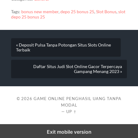
Tags:
bonus new member
,
depo 25 bonus 25
,
Slot Bonus
,
slot
depo 25 bonus 25
« Deposit Pulsa Tanpa Potongan Situs Slots Online
Terbaik
Daftar Situs Judi Slot Online Gacor Terpercaya
Gampang Menang 2023 »
© 2026
GAME ONLINE PENGHASIL UANG TANPA
MODAL
—
UP ↑
Exit mobile version