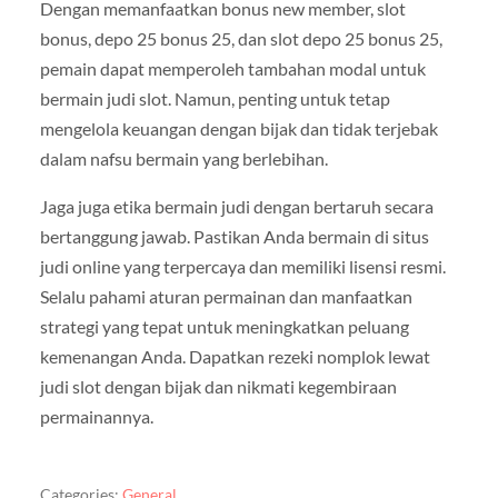
Dengan memanfaatkan bonus new member, slot
bonus, depo 25 bonus 25, dan slot depo 25 bonus 25,
pemain dapat memperoleh tambahan modal untuk
bermain judi slot. Namun, penting untuk tetap
mengelola keuangan dengan bijak dan tidak terjebak
dalam nafsu bermain yang berlebihan.
Jaga juga etika bermain judi dengan bertaruh secara
bertanggung jawab. Pastikan Anda bermain di situs
judi online yang terpercaya dan memiliki lisensi resmi.
Selalu pahami aturan permainan dan manfaatkan
strategi yang tepat untuk meningkatkan peluang
kemenangan Anda. Dapatkan rezeki nomplok lewat
judi slot dengan bijak dan nikmati kegembiraan
permainannya.
Categories:
General