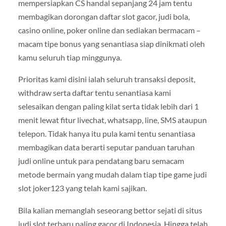
mempersiapkan CS handal sepanjang 24 jam tentu
membagikan dorongan daftar slot gacor, judi bola,
casino online, poker online dan sediakan bermacam –
macam tipe bonus yang senantiasa siap dinikmati oleh
kamu seluruh tiap minggunya.
Prioritas kami disini ialah seluruh transaksi deposit,
withdraw serta daftar tentu senantiasa kami
selesaikan dengan paling kilat serta tidak lebih dari 1
menit lewat fitur livechat, whatsapp, line, SMS ataupun
telepon. Tidak hanya itu pula kami tentu senantiasa
membagikan data berarti seputar panduan taruhan
judi online untuk para pendatang baru semacam
metode bermain yang mudah dalam tiap tipe game judi
slot joker123 yang telah kami sajikan.
Bila kalian memanglah seseorang bettor sejati di situs
judi slot terbaru paling gacor di Indonesia. Hingga telah