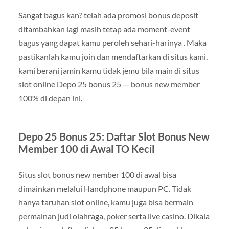
Sangat bagus kan? telah ada promosi bonus deposit
ditambahkan lagi masih tetap ada moment-event
bagus yang dapat kamu peroleh sehari-harinya . Maka
pastikanlah kamu join dan mendaftarkan di situs kami,
kami berani jamin kamu tidak jemu bila main di situs
slot online Depo 25 bonus 25 — bonus new member
100% di depan ini.
Depo 25 Bonus 25: Daftar Slot Bonus New
Member 100 di Awal TO Kecil
Situs slot bonus new nember 100 di awal bisa
dimainkan melalui Handphone maupun PC. Tidak
hanya taruhan slot online, kamu juga bisa bermain
permainan judi olahraga, poker serta live casino. Dikala