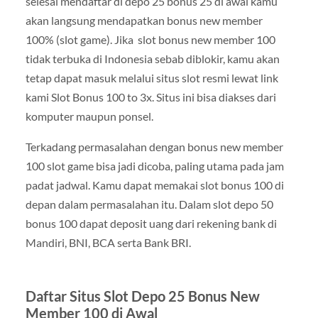
selesai mendaftar di depo 25 bonus 25 di awal kamu
akan langsung mendapatkan bonus new member
100% (slot game). Jika slot bonus new member 100
tidak terbuka di Indonesia sebab diblokir, kamu akan
tetap dapat masuk melalui situs slot resmi lewat link
kami Slot Bonus 100 to 3x. Situs ini bisa diakses dari
komputer maupun ponsel.
Terkadang permasalahan dengan bonus new member
100 slot game bisa jadi dicoba, paling utama pada jam
padat jadwal. Kamu dapat memakai slot bonus 100 di
depan dalam permasalahan itu. Dalam slot depo 50
bonus 100 dapat deposit uang dari rekening bank di
Mandiri, BNI, BCA serta Bank BRI.
Daftar Situs Slot Depo 25 Bonus New
Member 100 di Awal