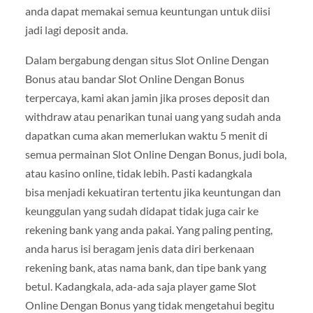
anda dapat memakai semua keuntungan untuk diisi
jadi lagi deposit anda.
Dalam bergabung dengan situs Slot Online Dengan
Bonus atau bandar Slot Online Dengan Bonus
terpercaya, kami akan jamin jika proses deposit dan
withdraw atau penarikan tunai uang yang sudah anda
dapatkan cuma akan memerlukan waktu 5 menit di
semua permainan Slot Online Dengan Bonus, judi bola,
atau kasino online, tidak lebih. Pasti kadangkala
bisa menjadi kekuatiran tertentu jika keuntungan dan
keunggulan yang sudah didapat tidak juga cair ke
rekening bank yang anda pakai. Yang paling penting,
anda harus isi beragam jenis data diri berkenaan
rekening bank, atas nama bank, dan tipe bank yang
betul. Kadangkala, ada-ada saja player game Slot
Online Dengan Bonus yang tidak mengetahui begitu