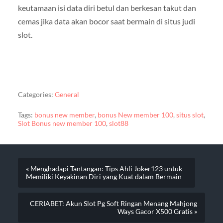
keutamaan isi data diri betul dan berkesan takut dan
cemas jika data akan bocor saat bermain di situs judi
slot.
Categories:
General
Tags:
bonus new member
,
bonus New member 100
,
situs slot
,
Slot Bonus new member 100
,
slot88
« Menghadapi Tantangan: Tips Ahli Joker123 untuk
Memiliki Keyakinan Diri yang Kuat dalam Bermain
CERIABET: Akun Slot Pg Soft Ringan Menang Mahjong
Ways Gacor X500 Gratis »