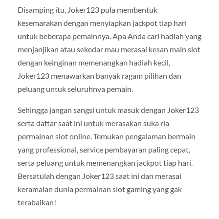
Disamping itu, Joker123 pula membentuk
kesemarakan dengan menyiapkan jackpot tiap hari
untuk beberapa pemainnya. Apa Anda cari hadiah yang
menjanjikan atau sekedar mau merasai kesan main slot
dengan keinginan memenangkan hadiah kecil,
Joker123 menawarkan banyak ragam pilihan dan
peluang untuk seluruhnya pemain.
Sehingga jangan sangsi untuk masuk dengan Joker123
serta daftar saat ini untuk merasakan suka ria
permainan slot online. Temukan pengalaman bermain
yang professional, service pembayaran paling cepat,
serta peluang untuk memenangkan jackpot tiap hari.
Bersatulah dengan Joker123 saat ini dan merasai
keramaian dunia permainan slot gaming yang gak
terabaikan!