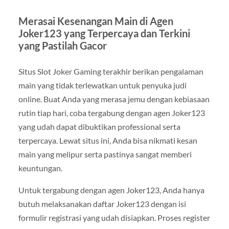
Merasai Kesenangan Main di Agen
Joker123 yang Terpercaya dan Terkini
yang Pastilah Gacor
Situs Slot Joker Gaming terakhir berikan pengalaman
main yang tidak terlewatkan untuk penyuka judi
online. Buat Anda yang merasa jemu dengan kebiasaan
rutin tiap hari, coba tergabung dengan agen Joker123
yang udah dapat dibuktikan professional serta
terpercaya. Lewat situs ini, Anda bisa nikmati kesan
main yang melipur serta pastinya sangat memberi
keuntungan.
Untuk tergabung dengan agen Joker123, Anda hanya
butuh melaksanakan daftar Joker123 dengan isi
formulir registrasi yang udah disiapkan. Proses register