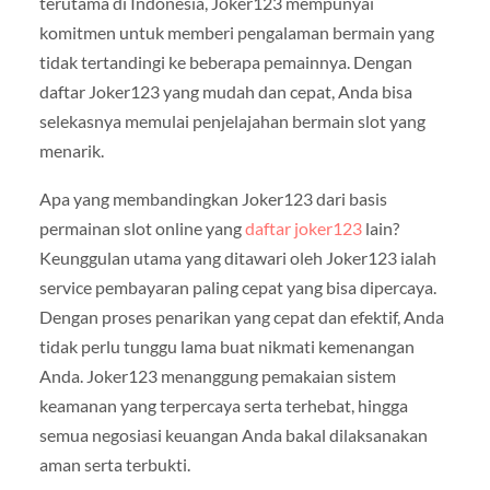
terutama di Indonesia, Joker123 mempunyai
komitmen untuk memberi pengalaman bermain yang
tidak tertandingi ke beberapa pemainnya. Dengan
daftar Joker123 yang mudah dan cepat, Anda bisa
selekasnya memulai penjelajahan bermain slot yang
menarik.
Apa yang membandingkan Joker123 dari basis
permainan slot online yang
daftar joker123
lain?
Keunggulan utama yang ditawari oleh Joker123 ialah
service pembayaran paling cepat yang bisa dipercaya.
Dengan proses penarikan yang cepat dan efektif, Anda
tidak perlu tunggu lama buat nikmati kemenangan
Anda. Joker123 menanggung pemakaian sistem
keamanan yang terpercaya serta terhebat, hingga
semua negosiasi keuangan Anda bakal dilaksanakan
aman serta terbukti.