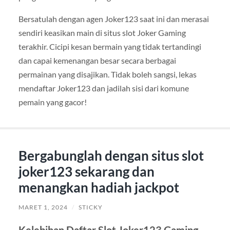
Bersatulah dengan agen Joker123 saat ini dan merasai
sendiri keasikan main di situs slot Joker Gaming
terakhir. Cicipi kesan bermain yang tidak tertandingi
dan capai kemenangan besar secara berbagai
permainan yang disajikan. Tidak boleh sangsi, lekas
mendaftar Joker123 dan jadilah sisi dari komune
pemain yang gacor!
Bergabunglah dengan situs slot
joker123 sekarang dan
menangkan hadiah jackpot
MARET 1, 2024
/
STICKY
Kelebihan Daftar Slot Joker123 Gaming