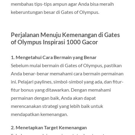
membahas tips-tips ampun agar Anda bisa meraih
keberuntungan besar di Gates of Olympus.
Perjalanan Menuju Kemenangan di Gates
of Olympus Inspirasi 1000 Gacor
1. Mengetahui Cara Bermain yang Benar
Sebelum mulai bermain di Gates of Olympus, pastikan
Anda benar-benar memahami cara bermain permainan
ini. Pelajari paylines, simbol-simbol yang ada, dan fitur-
fitur bonus yang ditawarkan. Dengan memahami
permainan dengan baik, Anda akan dapat
merencanakan strategi yang lebih baik untuk
mendapatkan kemenangan.
2. Menetapkan Target Kemenangan