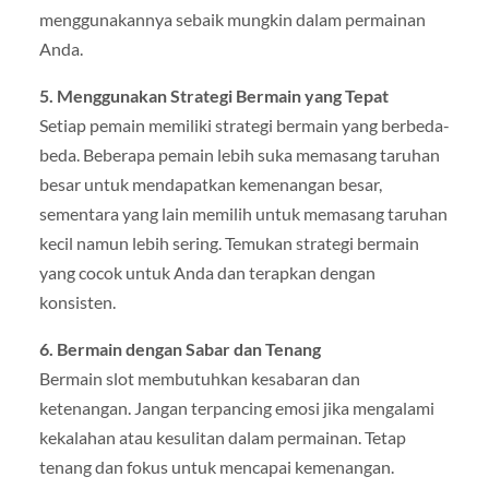
menggunakannya sebaik mungkin dalam permainan
Anda.
5. Menggunakan Strategi Bermain yang Tepat
Setiap pemain memiliki strategi bermain yang berbeda-
beda. Beberapa pemain lebih suka memasang taruhan
besar untuk mendapatkan kemenangan besar,
sementara yang lain memilih untuk memasang taruhan
kecil namun lebih sering. Temukan strategi bermain
yang cocok untuk Anda dan terapkan dengan
konsisten.
6. Bermain dengan Sabar dan Tenang
Bermain slot membutuhkan kesabaran dan
ketenangan. Jangan terpancing emosi jika mengalami
kekalahan atau kesulitan dalam permainan. Tetap
tenang dan fokus untuk mencapai kemenangan.