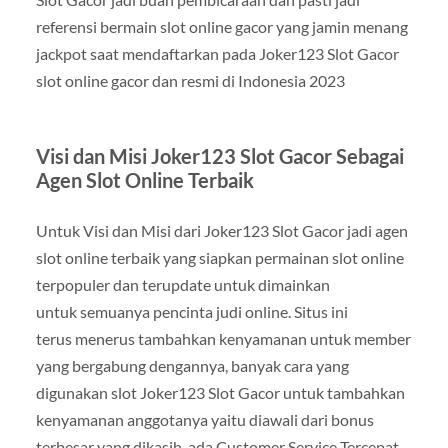
referensi bermain slot online gacor yang jamin menang
jackpot saat mendaftarkan pada Joker123 Slot Gacor
slot online gacor dan resmi di Indonesia 2023
Visi dan Misi Joker123 Slot Gacor Sebagai
Agen Slot Online Terbaik
Untuk Visi dan Misi dari Joker123 Slot Gacor jadi agen
slot online terbaik yang siapkan permainan slot online
terpopuler dan terupdate untuk dimainkan
untuk semuanya pencinta judi online. Situs ini
terus menerus tambahkan kenyamanan untuk member
yang bergabung dengannya, banyak cara yang
digunakan slot Joker123 Slot Gacor untuk tambahkan
kenyamanan anggotanya yaitu diawali dari bonus
terbesar yang dikasih, ada Customer Service Tercepat