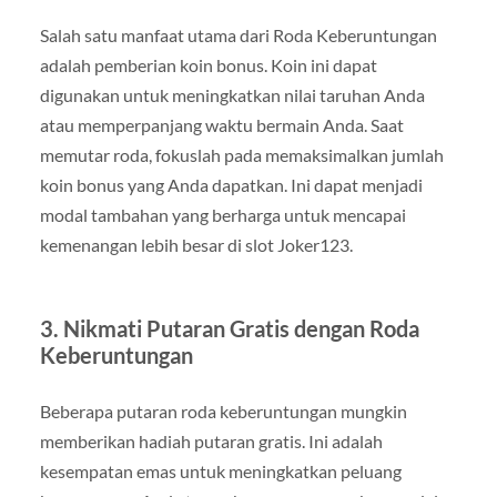
Salah satu manfaat utama dari Roda Keberuntungan
adalah pemberian koin bonus. Koin ini dapat
digunakan untuk meningkatkan nilai taruhan Anda
atau memperpanjang waktu bermain Anda. Saat
memutar roda, fokuslah pada memaksimalkan jumlah
koin bonus yang Anda dapatkan. Ini dapat menjadi
modal tambahan yang berharga untuk mencapai
kemenangan lebih besar di slot Joker123.
3. Nikmati Putaran Gratis dengan Roda
Keberuntungan
Beberapa putaran roda keberuntungan mungkin
memberikan hadiah putaran gratis. Ini adalah
kesempatan emas untuk meningkatkan peluang