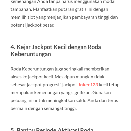
kemenangan Anda tanpa harus menggunakan modal
tambahan. Manfaatkan putaran gratis ini dengan
memilih slot yang menjanjikan pembayaran tinggi dan
potensi jackpot besar.
4. Kejar Jackpot Kecil dengan Roda
Keberuntungan
Roda Keberuntungan juga seringkali memberikan
akses ke jackpot kecil. Meskipun mungkin tidak
sebesar jackpot progresif, jackpot
Joker123
kecil tetap
merupakan kemenangan yang signifikan. Gunakan
peluang ini untuk meningkatkan saldo Anda dan terus
bermain dengan semangat tinggi.
5. Pantau Periode Aktivasi Roda