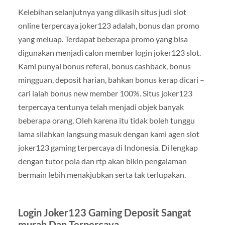
Kelebihan selanjutnya yang dikasih situs judi slot
online terpercaya joker123 adalah, bonus dan promo
yang meluap. Terdapat beberapa promo yang bisa
digunakan menjadi calon member login joker123 slot.
Kami punyai bonus referal, bonus cashback, bonus
mingguan, deposit harian, bahkan bonus kerap dicari –
cari ialah bonus new member 100%. Situs joker123
terpercaya tentunya telah menjadi objek banyak
beberapa orang, Oleh karena itu tidak boleh tunggu
lama silahkan langsung masuk dengan kami agen slot
joker123 gaming terpercaya di Indonesia. Di lengkap
dengan tutor pola dan rtp akan bikin pengalaman
bermain lebih menakjubkan serta tak terlupakan.
Login Joker123 Gaming Deposit Sangat
murah Dan Terpercaya