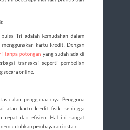
it
t pulsa Tri adalah kemudahan dalam
u menggunakan kartu kredit. Dengan
tri tanpa potongan
yang sudah ada di
bagai transaksi seperti pembelian
g secara online.
ilitas dalam penggunaannya. Pengguna
 atau kartu kredit fisik, sehingga
h cepat dan efisien. Hal ini sangat
g membutuhkan pembayaran instan.