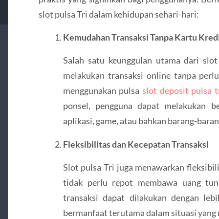
slot pulsa Tri dalam kehidupan sehari-hari:
Kemudahan Transaksi Tanpa Kartu Kred
Salah satu keunggulan utama dari slo
melakukan transaksi online tanpa perl
menggunakan pulsa
slot deposit pulsa 
ponsel, pengguna dapat melakukan ber
aplikasi, game, atau bahkan barang-baran
Fleksibilitas dan Kecepatan Transaksi
Slot pulsa Tri juga menawarkan fleksib
tidak perlu repot membawa uang tunai
transaksi dapat dilakukan dengan lebi
bermanfaat terutama dalam situasi yan