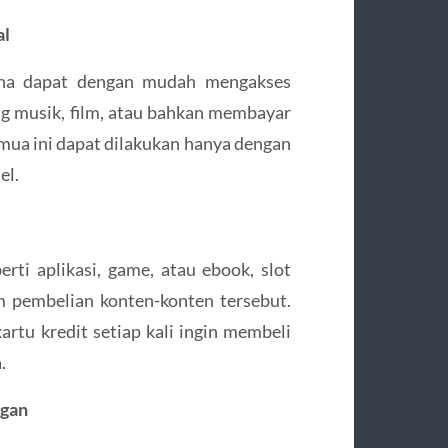
al
una dapat dengan mudah mengakses
ing musik, film, atau bahkan membayar
Semua ini dapat dilakukan hanya dengan
el.
rti aplikasi, game, atau ebook, slot
 pembelian konten-konten tersebut.
artu kredit setiap kali ingin membeli
.
ngan