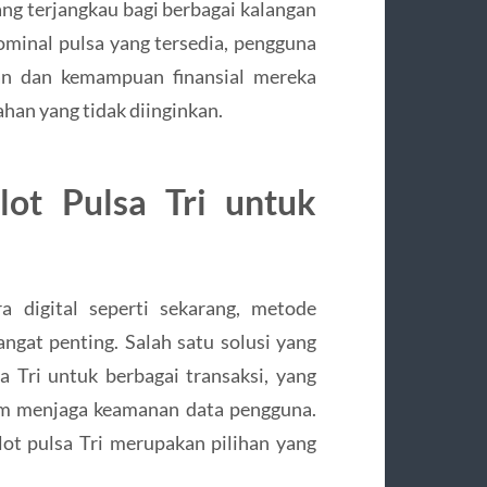
ang terjangkau bagi berbagai kalangan
minal pulsa yang tersedia, pengguna
an dan kemampuan finansial mereka
han yang tidak diinginkan.
lot Pulsa Tri untuk
 digital seperti sekarang, metode
gat penting. Salah satu solusi yang
 Tri untuk berbagai transaksi, yang
lam menjaga keamanan data pengguna.
lot pulsa Tri merupakan pilihan yang