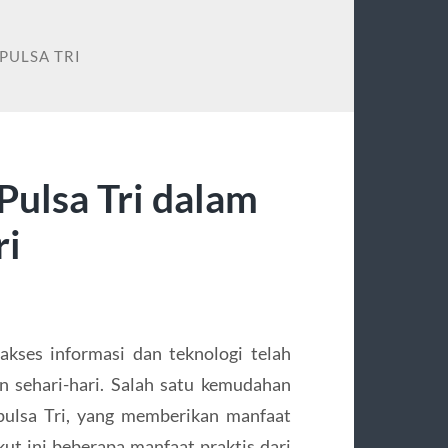
PULSA TRI
Pulsa Tri dalam
ri
 akses informasi dan teknologi telah
n sehari-hari. Salah satu kemudahan
pulsa Tri, yang memberikan manfaat
kut ini beberapa manfaat praktis dari