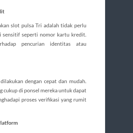
it
n slot pulsa Tri adalah tidak perlu
ensitif seperti nomor kartu kredit.
rhadap pencurian identitas atau
 dilakukan dengan cepat dan mudah.
g cukup di ponsel mereka untuk dapat
hadapi proses verifikasi yang rumit
Platform