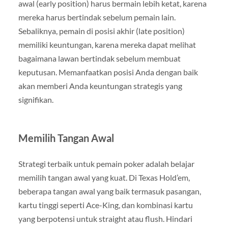
awal (early position) harus bermain lebih ketat, karena
mereka harus bertindak sebelum pemain lain.
Sebaliknya, pemain di posisi akhir (late position)
memiliki keuntungan, karena mereka dapat melihat
bagaimana lawan bertindak sebelum membuat
keputusan. Memanfaatkan posisi Anda dengan baik
akan memberi Anda keuntungan strategis yang
signifikan.
Memilih Tangan Awal
Strategi terbaik untuk pemain poker adalah belajar
memilih tangan awal yang kuat. Di Texas Hold’em,
beberapa tangan awal yang baik termasuk pasangan,
kartu tinggi seperti Ace-King, dan kombinasi kartu
yang berpotensi untuk straight atau flush. Hindari