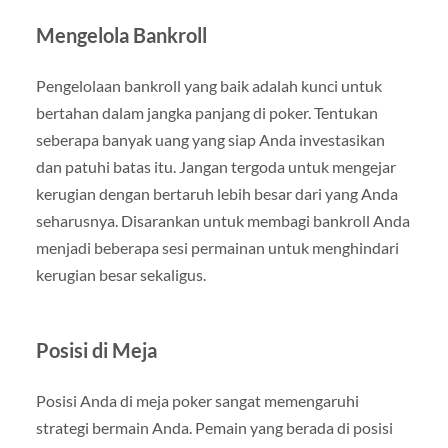
Mengelola Bankroll
Pengelolaan bankroll yang baik adalah kunci untuk
bertahan dalam jangka panjang di poker. Tentukan
seberapa banyak uang yang siap Anda investasikan
dan patuhi batas itu. Jangan tergoda untuk mengejar
kerugian dengan bertaruh lebih besar dari yang Anda
seharusnya. Disarankan untuk membagi bankroll Anda
menjadi beberapa sesi permainan untuk menghindari
kerugian besar sekaligus.
Posisi di Meja
Posisi Anda di meja poker sangat memengaruhi
strategi bermain Anda. Pemain yang berada di posisi