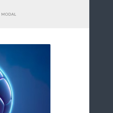
 MODAL