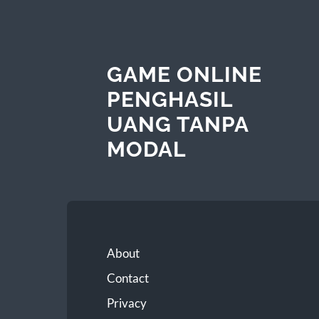
GAME ONLINE
PENGHASIL
UANG TANPA
MODAL
About
Contact
Privacy