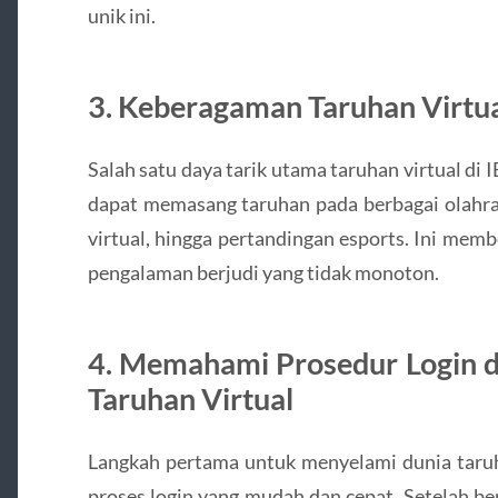
unik ini.
3. Keberagaman Taruhan Virtua
Salah satu daya tarik utama taruhan virtual d
dapat memasang taruhan pada berbagai olahrag
virtual, hingga pertandingan esports. Ini memb
pengalaman berjudi yang tidak monoton.
4. Memahami Prosedur Login 
Taruhan Virtual
Langkah pertama untuk menyelami dunia taruh
proses login yang mudah dan cepat. Setelah be