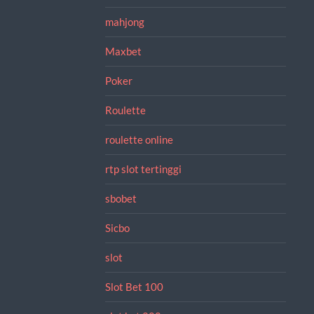
mahjong
Maxbet
Poker
Roulette
roulette online
rtp slot tertinggi
sbobet
Sicbo
slot
Slot Bet 100