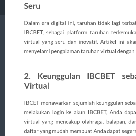
Seru
Dalam era digital ini, taruhan tidak lagi terb
IBCBET, sebagai platform taruhan terkemu
virtual yang seru dan inovatif. Artikel ini
menyelami pengalaman taruhan virtual dengan
2. Keunggulan IBCBET seba
Virtual
IBCET menawarkan sejumlah keunggulan sebaga
melakukan login ke akun IBCBET, Anda dapa
virtual yang mencakup olahraga, balapan, da
daftar yang mudah membuat Anda dapat segera