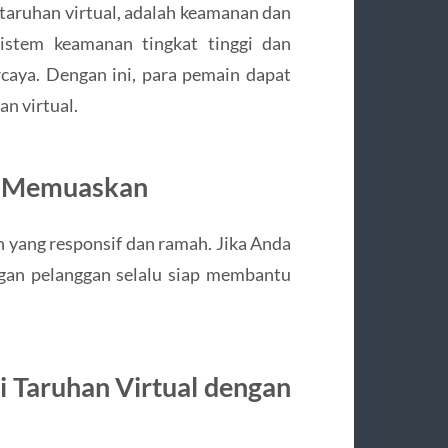
k taruhan virtual, adalah keamanan dan
sistem keamanan tingkat tinggi dan
rcaya. Dengan ini, para pemain dapat
n virtual.
g Memuaskan
 yang responsif dan ramah. Jika Anda
gan pelanggan selalu siap membantu
 Taruhan Virtual dengan