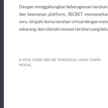
Dengan menggabungkan keberagaman taruhan vir
dan keamanan platform, IBCBET menawarkan
seru. Jelajahi dunia taruhan virtual dengan me
sekarang, dan nikmati sensasi taruhan yang be
© 2026
GAME ONLINE PENGHASIL UANG TANPA
MODAL