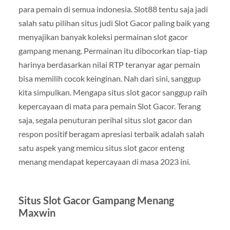
para pemain di semua indonesia. Slot88 tentu saja jadi
salah satu pilihan situs judi Slot Gacor paling baik yang
menyajikan banyak koleksi permainan slot gacor
gampang menang. Permainan itu dibocorkan tiap-tiap
harinya berdasarkan nilai RTP teranyar agar pemain
bisa memilih cocok keinginan. Nah dari sini, sanggup
kita simpulkan. Mengapa situs slot gacor sanggup raih
kepercayaan di mata para pemain Slot Gacor. Terang
saja, segala penuturan perihal situs slot gacor dan
respon positif beragam apresiasi terbaik adalah salah
satu aspek yang memicu situs slot gacor enteng
menang mendapat kepercayaan di masa 2023 ini.
Situs Slot Gacor Gampang Menang
Maxwin