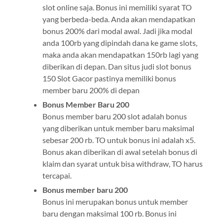
slot online saja. Bonus ini memiliki syarat TO
yang berbeda-beda. Anda akan mendapatkan
bonus 200% dari modal awal. Jadi jika modal
anda 100rb yang dipindah dana ke game slots,
maka anda akan mendapatkan 150rb lagi yang
diberikan di depan. Dan situs judi slot bonus
150 Slot Gacor pastinya memiliki bonus
member baru 200% di depan
Bonus Member Baru 200
Bonus member baru 200 slot adalah bonus
yang diberikan untuk member baru maksimal
sebesar 200 rb. TO untuk bonus ini adalah x5.
Bonus akan diberikan di awal setelah bonus di
klaim dan syarat untuk bisa withdraw, TO harus
tercapai.
Bonus member baru 200
Bonus ini merupakan bonus untuk member
baru dengan maksimal 100 rb. Bonus ini