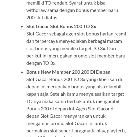
memiliki TO rendah. Syarat untuk bisa
withdraw sama dengan bonus member baru
200 slot diatas.
Slot Gacor Slot Bonus 200 TO 3x
Slot Gacor sebagai agen slot bonus harian resmi
dan terpercaya menyediakan berbagai macam
slot bonus yang memiliki target TO 3x. Dan
berikut ini merupakan promo slot member baru
dengan TO 3x.
Bonus New Member 200 200 Di Depan
Slot Gacor Bonus 200 TO 3x yang diberikan di
depan ini merupakan bonus yang bisa diambil
kapan saja. Setelah kamu menyelesaikan target
TO nya maka kamu berhak untuk mengambil
Bonus 200 di depan ini. Agen Slot Gacor di
depan Slot Gacor menyarankan untuk
mengambil promo Slot Gacor ini untuk
permainan slot seperti pragmatic play, playtech,