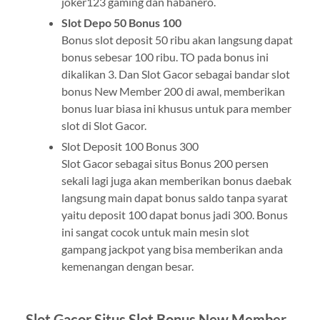
joker123 gaming dan habanero.
Slot Depo 50 Bonus 100
Bonus slot deposit 50 ribu akan langsung dapat
bonus sebesar 100 ribu. TO pada bonus ini
dikalikan 3. Dan Slot Gacor sebagai bandar slot
bonus New Member 200 di awal, memberikan
bonus luar biasa ini khusus untuk para member
slot di Slot Gacor.
Slot Deposit 100 Bonus 300
Slot Gacor sebagai situs Bonus 200 persen
sekali lagi juga akan memberikan bonus daebak
langsung main dapat bonus saldo tanpa syarat
yaitu deposit 100 dapat bonus jadi 300. Bonus
ini sangat cocok untuk main mesin slot
gampang jackpot yang bisa memberikan anda
kemenangan dengan besar.
Slot Gacor Situs Slot Bonus New Member