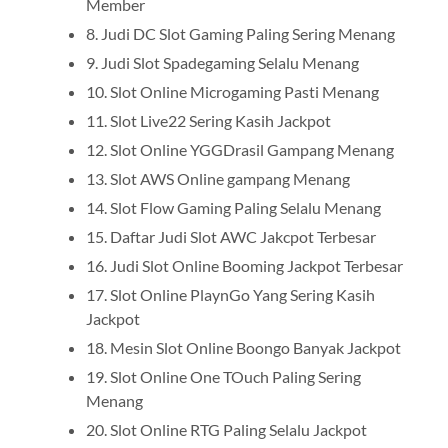
Member
8. Judi DC Slot Gaming Paling Sering Menang
9. Judi Slot Spadegaming Selalu Menang
10. Slot Online Microgaming Pasti Menang
11. Slot Live22 Sering Kasih Jackpot
12. Slot Online YGGDrasil Gampang Menang
13. Slot AWS Online gampang Menang
14. Slot Flow Gaming Paling Selalu Menang
15. Daftar Judi Slot AWC Jakcpot Terbesar
16. Judi Slot Online Booming Jackpot Terbesar
17. Slot Online PlaynGo Yang Sering Kasih
Jackpot
18. Mesin Slot Online Boongo Banyak Jackpot
19. Slot Online One TOuch Paling Sering
Menang
20. Slot Online RTG Paling Selalu Jackpot