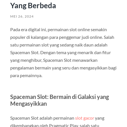
Yang Berbeda
MEI 26, 2024
Pada era digital ini, permainan slot online semakin
populer di kalangan para penggemar judi online. Salah
satu permainan slot yang sedang naik daun adalah
Spaceman Slot. Dengan tema yang menarik dan fitur
yang menghibur, Spaceman Slot menawarkan
pengalaman bermain yang seru dan mengasyikkan bagi
para pemainnya.
Spaceman Slot: Bermain di Galaksi yang
Mengasyikkan
Spaceman Slot adalah permainan
slot gacor
yang
dikembangkan oleh Pragmatic Play, salah satu