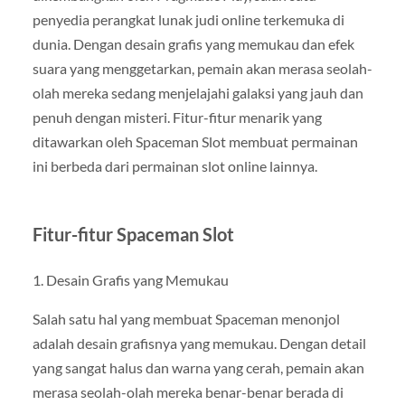
penyedia perangkat lunak judi online terkemuka di
dunia. Dengan desain grafis yang memukau dan efek
suara yang menggetarkan, pemain akan merasa seolah-
olah mereka sedang menjelajahi galaksi yang jauh dan
penuh dengan misteri. Fitur-fitur menarik yang
ditawarkan oleh Spaceman Slot membuat permainan
ini berbeda dari permainan slot online lainnya.
Fitur-fitur Spaceman Slot
1. Desain Grafis yang Memukau
Salah satu hal yang membuat Spaceman menonjol
adalah desain grafisnya yang memukau. Dengan detail
yang sangat halus dan warna yang cerah, pemain akan
merasa seolah-olah mereka benar-benar berada di