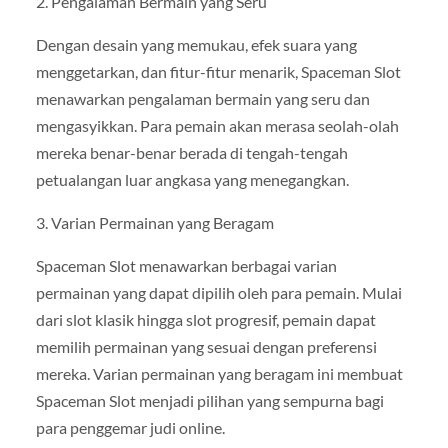
2. Pengalaman Bermain yang Seru
Dengan desain yang memukau, efek suara yang
menggetarkan, dan fitur-fitur menarik, Spaceman Slot
menawarkan pengalaman bermain yang seru dan
mengasyikkan. Para pemain akan merasa seolah-olah
mereka benar-benar berada di tengah-tengah
petualangan luar angkasa yang menegangkan.
3. Varian Permainan yang Beragam
Spaceman Slot menawarkan berbagai varian
permainan yang dapat dipilih oleh para pemain. Mulai
dari slot klasik hingga slot progresif, pemain dapat
memilih permainan yang sesuai dengan preferensi
mereka. Varian permainan yang beragam ini membuat
Spaceman Slot menjadi pilihan yang sempurna bagi
para penggemar judi online.