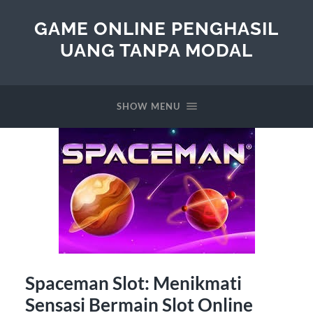
GAME ONLINE PENGHASIL
UANG TANPA MODAL
SHOW MENU
Spaceman Slot: Menikmati
Sensasi Bermain Slot Online