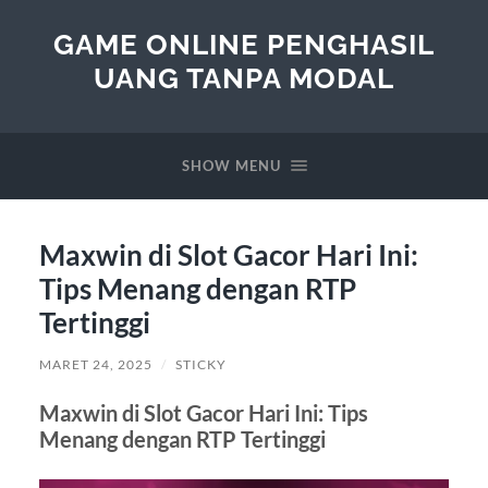
GAME ONLINE PENGHASIL
UANG TANPA MODAL
SHOW MENU
Maxwin di Slot Gacor Hari Ini:
Tips Menang dengan RTP
Tertinggi
MARET 24, 2025
/
STICKY
Maxwin di Slot Gacor Hari Ini: Tips
Menang dengan RTP Tertinggi