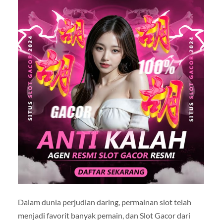
Dalam dunia perjudian daring, permainan slot telah
menjadi favorit banyak pemain, dan Slot Gacor dari