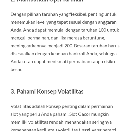
Dengan pilihan taruhan yang fleksibel, penting untuk
menemukan level yang tepat sesuai dengan anggaran
Anda. Anda dapat memulai dengan taruhan 100 untuk
menguji permainan, dan jika merasa beruntung,
meningkatkannya menjadi 200. Besaran taruhan harus
disesuaikan dengan keadaan bankroll Anda, sehingga
Anda tetap dapat menikmati permainan tanpa risiko
besar.
3. Pahami Konsep Volatilitas
Volatilitas adalah konsep penting dalam permainan
slot yang perlu Anda pahami. Slot Gacor mungkin
memiliki volatilitas rendah, menandakan seringnya
kemenangan kecil, atau volatilitas tinggi, yang berarti