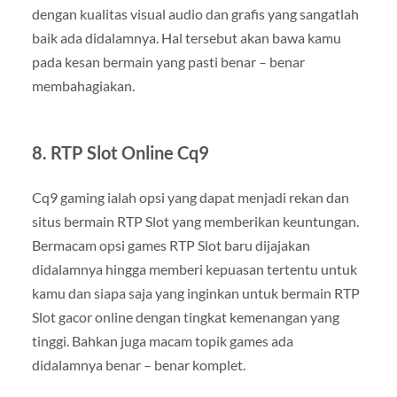
dengan kualitas visual audio dan grafis yang sangatlah
baik ada didalamnya. Hal tersebut akan bawa kamu
pada kesan bermain yang pasti benar – benar
membahagiakan.
8. RTP Slot Online Cq9
Cq9 gaming ialah opsi yang dapat menjadi rekan dan
situs bermain RTP Slot yang memberikan keuntungan.
Bermacam opsi games RTP Slot baru dijajakan
didalamnya hingga memberi kepuasan tertentu untuk
kamu dan siapa saja yang inginkan untuk bermain RTP
Slot gacor online dengan tingkat kemenangan yang
tinggi. Bahkan juga macam topik games ada
didalamnya benar – benar komplet.