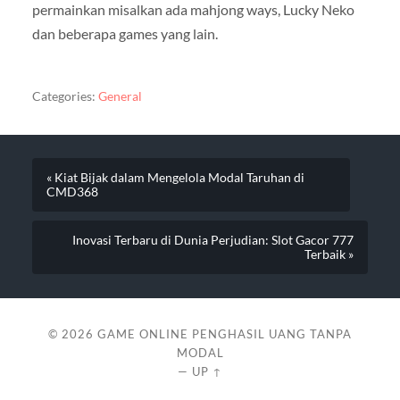
permainkan misalkan ada mahjong ways, Lucky Neko
dan beberapa games yang lain.
Categories:
General
« Kiat Bijak dalam Mengelola Modal Taruhan di
CMD368
Inovasi Terbaru di Dunia Perjudian: Slot Gacor 777
Terbaik »
© 2026
GAME ONLINE PENGHASIL UANG TANPA
MODAL
—
UP ↑