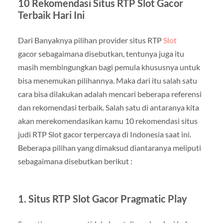
10 Rekomendasi Situs RTP Slot Gacor
Terbaik Hari Ini
Dari Banyaknya pilihan provider situs RTP
Slot
gacor sebagaimana disebutkan, tentunya juga itu
masih membingungkan bagi pemula khususnya untuk
bisa menemukan pilihannya. Maka dari itu salah satu
cara bisa dilakukan adalah mencari beberapa referensi
dan rekomendasi terbaik. Salah satu di antaranya kita
akan merekomendasikan kamu 10 rekomendasi situs
judi RTP Slot gacor terpercaya di Indonesia saat ini.
Beberapa pilihan yang dimaksud diantaranya meliputi
sebagaimana disebutkan berikut :
1. Situs RTP Slot Gacor Pragmatic Play