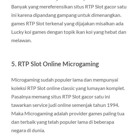
Banyak yang mereferensikan situs RTP Slot gacor satu
ini karena dipandang gampang untuk dimenangkan.
games RTP Slot terkenal yang dijajakan misalkan ada
Lucky koi games dengan topik ikan koi yang hebat dan
melawan.
5. RTP Slot Online Microgaming
Microgaming sudah populer lama dan mempunyai
koleksi RTP Slot online classic yang lumayan komplet.
Pasalnya memang situs RTP Slot gacor satu ini
tawarkan service judi online semenjak tahun 1994.
Maka Microgaming adalah provider games paling tua
dan terbaik yang telah populer lama di beberapa
negara di dunia.