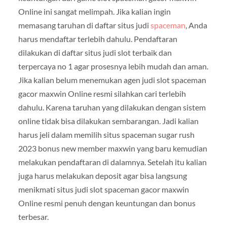
Online ini sangat melimpah. Jika kalian ingin
memasang taruhan di daftar situs judi
spaceman
, Anda
harus mendaftar terlebih dahulu. Pendaftaran
dilakukan di daftar situs judi slot terbaik dan
terpercaya no 1 agar prosesnya lebih mudah dan aman.
Jika kalian belum menemukan agen judi slot spaceman
gacor maxwin Online resmi silahkan cari terlebih
dahulu. Karena taruhan yang dilakukan dengan sistem
online tidak bisa dilakukan sembarangan. Jadi kalian
harus jeli dalam memilih situs spaceman sugar rush
2023 bonus new member maxwin yang baru kemudian
melakukan pendaftaran di dalamnya. Setelah itu kalian
juga harus melakukan deposit agar bisa langsung
menikmati situs judi slot spaceman gacor maxwin
Online resmi penuh dengan keuntungan dan bonus
terbesar.