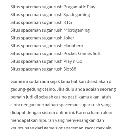
Situs spaceman sugar rush Pragamatic Play
Situs spaceman sugar rush Spadegaming
Situs spaceman sugar rush RTG
Situs spaceman sugar rush Microgaming
Situs spaceman sugar rush Joker
Situs spaceman sugar rush Hanabero
Situs spaceman sugar rush Pocket Games Soft
Situs spaceman sugar rush Play n Go
Situs spaceman sugar rush Slot88
Game ini sudah ada sejak lama bahkan disediakan di
gedung-gedung casino. Jika dulu anda adalah seorang
pemain judi di sebuah casino pasti kamu akan jatuh
cinta dengan permainan spaceman sugar rush yang
didapat dengan sistem online ini. Karena kamu akan
mendapatkan hiburan yang menyenangkan dan
keuntungan dari game slot spaceman gacor maxwin