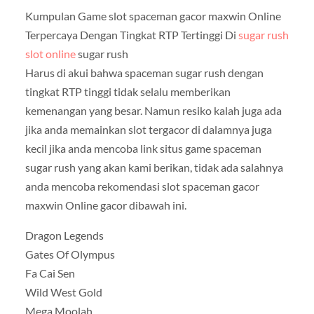
Kumpulan Game slot spaceman gacor maxwin Online
Terpercaya Dengan Tingkat RTP Tertinggi Di
sugar rush
slot online
sugar rush
Harus di akui bahwa spaceman sugar rush dengan
tingkat RTP tinggi tidak selalu memberikan
kemenangan yang besar. Namun resiko kalah juga ada
jika anda memainkan slot tergacor di dalamnya juga
kecil jika anda mencoba link situs game spaceman
sugar rush yang akan kami berikan, tidak ada salahnya
anda mencoba rekomendasi slot spaceman gacor
maxwin Online gacor dibawah ini.
Dragon Legends
Gates Of Olympus
Fa Cai Sen
Wild West Gold
Mega Moolah