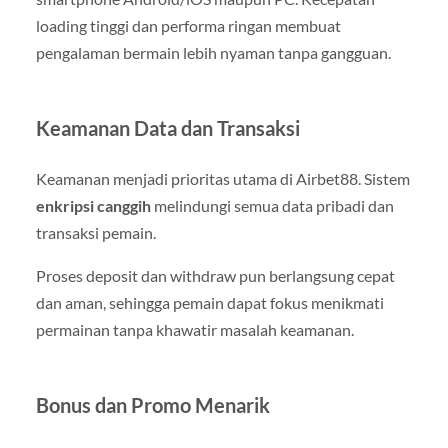
loading tinggi dan performa ringan membuat
pengalaman bermain lebih nyaman tanpa gangguan.
Keamanan Data dan Transaksi
Keamanan menjadi prioritas utama di Airbet88. Sistem
enkripsi canggih
melindungi semua data pribadi dan
transaksi pemain.
Proses deposit dan withdraw pun berlangsung cepat
dan aman, sehingga pemain dapat fokus menikmati
permainan tanpa khawatir masalah keamanan.
Bonus dan Promo Menarik