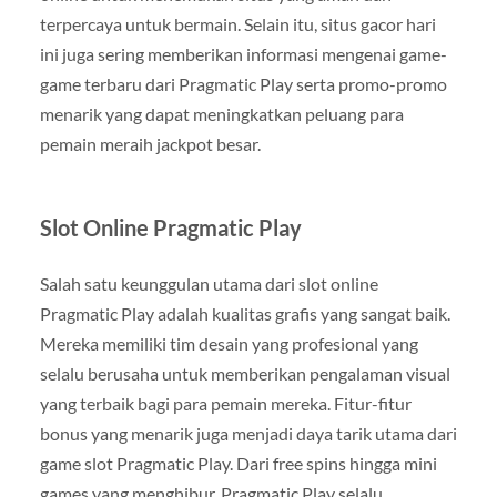
terpercaya untuk bermain. Selain itu, situs gacor hari
ini juga sering memberikan informasi mengenai game-
game terbaru dari Pragmatic Play serta promo-promo
menarik yang dapat meningkatkan peluang para
pemain meraih jackpot besar.
Slot Online Pragmatic Play
Salah satu keunggulan utama dari slot online
Pragmatic Play adalah kualitas grafis yang sangat baik.
Mereka memiliki tim desain yang profesional yang
selalu berusaha untuk memberikan pengalaman visual
yang terbaik bagi para pemain mereka. Fitur-fitur
bonus yang menarik juga menjadi daya tarik utama dari
game slot Pragmatic Play. Dari free spins hingga mini
games yang menghibur, Pragmatic Play selalu