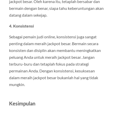
jackpot besar. Oleh karena itu, tetaplah bersabar dan
bermain dengan benar, siapa tahu keberuntungan akan
datang dalam sekejap.
4. Konsistensi
Sebagai pemain judi online, konsistensi juga sangat
penting dalam meraih jackpot besar. Bermain secara
konsisten dan disiplin akan membantu meningkatkan
peluang Anda untuk meraih jackpot besar. Jangan
terburu-buru dan tetaplah fokus pada strategi
permainan Anda. Dengan konsistensi, kesuksesan
dalam meraih jackpot besar bukanlah hal yang tidak
mungkin.
Kesimpulan