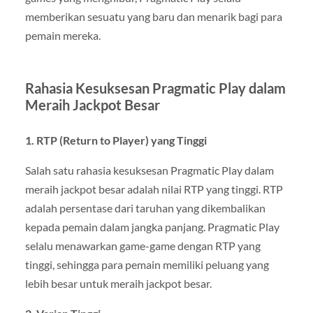
memberikan sesuatu yang baru dan menarik bagi para
pemain mereka.
Rahasia Kesuksesan Pragmatic Play dalam
Meraih Jackpot Besar
1. RTP (Return to Player) yang Tinggi
Salah satu rahasia kesuksesan Pragmatic Play dalam
meraih jackpot besar adalah nilai RTP yang tinggi. RTP
adalah persentase dari taruhan yang dikembalikan
kepada pemain dalam jangka panjang. Pragmatic Play
selalu menawarkan game-game dengan RTP yang
tinggi, sehingga para pemain memiliki peluang yang
lebih besar untuk meraih jackpot besar.