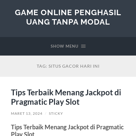
GAME ONLINE PENGHASIL
UANG TANPA MODAL
SHOW MENU
TAG:
SITUS GACOR HARI INI
Tips Terbaik Menang Jackpot di
Pragmatic Play Slot
MARET 13, 2024
/
STICKY
Tips Terbaik Menang Jackpot di Pragmatic
Play Slot