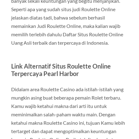
banyak sekali keuntungan yang begitu menjanjikan.
Seperti apa yang sudah situs judi Roulette Online
jelaskan diatas tadi, bahwa sebelum berhasil
memainkan Judi Roulette Online, maka kalian wajib
memilih terlebih dahulu Daftar Situs Roulette Online
Uang Asli terbaik dan terpercaya di Indonesia.
Link Alternatif Situs Roulette Online
Terpercaya Pearl Harbor
Didalam area Roulette Casino ada istilah-istilah yang
mungkin asing buat beberapa pemain Rolet terbaru.
Kamu wajib ketahui makna dari arti itu untuk
meminimalkan salah-paham waktu main. Dengan
ketahui makna Roulette Casino ini, tujuan Kamu lebih
tertarget dan dapat mengoptimalkan keuntungan