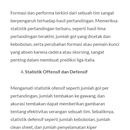
Formasi dan performa terkini dari sebuah tim sangat
berpengaruh terhadap hasil pertandingan. Memeriksa
statistik pertandingan terbaru, seperti hasil lima
pertandingan terakhir, jumlah gol yang dicetak dan
kebobolan, serta perubahan formasi atau pemain kunci
yang absen karena cedera atau skorsing, sangat
penting dalam membuat prediksi liga italia.
Statistik Offensif dan Defensif
Mengamati statistik ofensif seperti jumlah gol per
pertandingan, jumlah tembakan ke gawang, dan
akurasi tembakan dapat memberikan gambaran
tentang efektivitas serangan sebuah tim. Sebaliknya,
statistik defensif seperti jumlah kebobolan, jumlah
clean sheet, dan jumlah penyelamatan kiper