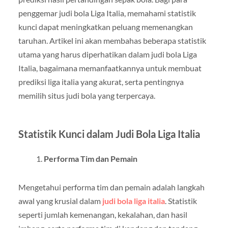
penggemar judi bola Liga Italia, memahami statistik
kunci dapat meningkatkan peluang memenangkan
taruhan. Artikel ini akan membahas beberapa statistik
utama yang harus diperhatikan dalam judi bola Liga
Italia, bagaimana memanfaatkannya untuk membuat
prediksi liga italia yang akurat, serta pentingnya
memilih situs judi bola yang terpercaya.
Statistik Kunci dalam Judi Bola Liga Italia
Performa Tim dan Pemain
Mengetahui performa tim dan pemain adalah langkah
awal yang krusial dalam
judi bola liga italia
. Statistik
seperti jumlah kemenangan, kekalahan, dan hasil