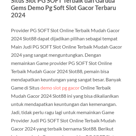
Situs Slot PG SOFT Terbaik dan Garuda
Gems Demo Pg Soft Slot Gacor Terbaru
2024
Provider PG SOFT Slot Online Terbaik Mudah Gacor
2024 Slot88 dapat dijadikan pilihan sebagai tempat
Main Judi PG SOFT Slot Online Terbaik Mudah Gacor
2024 yang sangat menguntungkan. Dengan
memainkan Game provider PG SOFT Slot Online
Terbaik Mudah Gacor 2024 Slot88, pemain bisa
mendapatkan keuntungan yang sangat besar. Banyak
Game di Situs
demo slot pg gacor
Online Terbaik
Mudah Gacor 2024 Slot88 ini yang bisa dikalianlkan
untuk mendapatkan keuntungan dan kemenangan.
Jadi, tidak perlu ragu lagi untuk memainkan Game
Provider Judi PG SOFT Slot Online Terbaik Mudah
Gacor 2024 yang terbaik bernama Slot88. Berikut