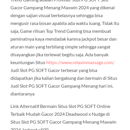
Gacor Gampang Menang Maxwin 2024 yang dikenal
dengan sajian visual berkelasnya sehingga bisa
mengusir rasa bosan apabila ada waktu luang. Tidak itu
saja, Game rilisan Top Trend Gaming bisa membuat
peminatnya kaya mendadak karena jackpot besar dan
aturan main yang terbilang simple sehingga sangat
disayangkan jika terlewat begitu saja. Ada banyak
keuntungan Situs
https://www.relaxinmassage.com/
Judi Slot PG SOFT Gacor terbesar yang bisa
didapatkan jika kalian bergabung dan bermain di Situs
Judi Slot PG SOFT Gacor Gampang Menang hari ini,
diantaranya
Link Alternatif Bermain Situs Slot PG SOFT Online
Terbaik Mudah Gacor 2024 Deadwood x Nudge di
Situs Slot PG SOFT Gacor Gampang Menang Maxwin
2024 Jackpot x500