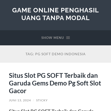
GAME ONLINE PENGHASIL
UANG TANPA MODAL
SHOW MENU
TAG:
PG SOFT DEMO INDONESIA
Situs Slot PG SOFT Terbaik dan
Garuda Gems Demo Pg Soft Slot
Gacor
JUNI 13, 2024
/
STICKY