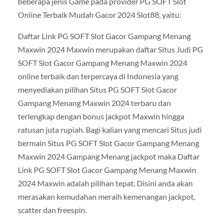
beberapa jenis Game pada provider PG SOFT Slot
Online Terbaik Mudah Gacor 2024 Slot88, yaitu:
Daftar Link PG SOFT Slot Gacor Gampang Menang
Maxwin 2024 Maxwin merupakan daftar Situs Judi PG
SOFT Slot Gacor Gampang Menang Maxwin 2024
online terbaik dan terpercaya di Indonesia yang
menyediakan pilihan Situs PG SOFT Slot Gacor
Gampang Menang Maxwin 2024 terbaru dan
terlengkap dengan bonus jackpot Maxwin hingga
ratusan juta rupiah. Bagi kalian yang mencari Situs judi
bermain Situs PG SOFT Slot Gacor Gampang Menang
Maxwin 2024 Gampang Menang jackpot maka Daftar
Link PG SOFT Slot Gacor Gampang Menang Maxwin
2024 Maxwin adalah pilihan tepat. Disini anda akan
merasakan kemudahan meraih kemenangan jackpot,
scatter dan freespin.