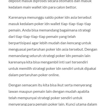
deposit masuk diproses secara otomatis dan masuk
kedalam main wallet idn para calon bettor.
Karenanya menunggu saldo poker idn asia tersebut
masuk kedalam poker idn wallet tiap-tiap-tiap-tiap
pemain. Anda bisa memandang bagaimana strategi
dari tiap-tiap-tiap-tiap pemain yang telah
berpartisipasi agar lebih mudah dan kencang untuk
menguasai pertaruhan poker idn asia tersebut. Dengan
memandang seluruh strategi poker idn pemain lain
karenanya kita bisa mengambil inti sari tersendiri
untuk memilih strategi poker idn sendiri untuk dipakai
dalam pertaruhan poker online.
Dengan semacam itu kita bisa ikut serta menyerang
lawan maupun pemain lain dengan mudah apabila
telah mempunyai strategi poker sendiri untuk
menyerang para pemain poker lain. Kunci utama dalam