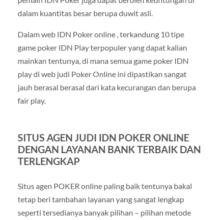
dalam kuantitas besar berupa duwit asli.
Dalam web IDN Poker online , terkandung 10 tipe
game poker IDN Play terpopuler yang dapat kalian
mainkan tentunya, di mana semua game poker IDN
play di web judi Poker Online ini dipastikan sangat
jauh berasal berasal dari kata kecurangan dan berupa
fair play.
SITUS AGEN JUDI IDN POKER ONLINE
DENGAN LAYANAN BANK TERBAIK DAN
TERLENGKAP
Situs agen POKER online paling baik tentunya bakal
tetap beri tambahan layanan yang sangat lengkap
seperti tersedianya banyak pilihan – pilihan metode