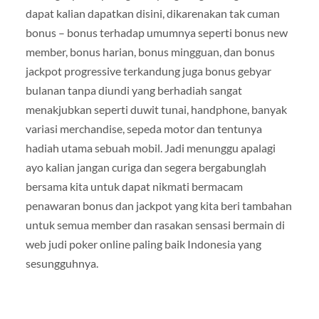
dapat kalian dapatkan disini, dikarenakan tak cuman
bonus – bonus terhadap umumnya seperti bonus new
member, bonus harian, bonus mingguan, dan bonus
jackpot progressive terkandung juga bonus gebyar
bulanan tanpa diundi yang berhadiah sangat
menakjubkan seperti duwit tunai, handphone, banyak
variasi merchandise, sepeda motor dan tentunya
hadiah utama sebuah mobil. Jadi menunggu apalagi
ayo kalian jangan curiga dan segera bergabunglah
bersama kita untuk dapat nikmati bermacam
penawaran bonus dan jackpot yang kita beri tambahan
untuk semua member dan rasakan sensasi bermain di
web judi poker online paling baik Indonesia yang
sesungguhnya.