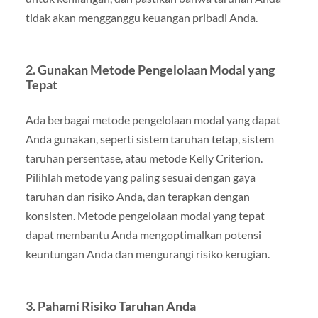
tidak akan mengganggu keuangan pribadi Anda.
2. Gunakan Metode Pengelolaan Modal yang
Tepat
Ada berbagai metode pengelolaan modal yang dapat
Anda gunakan, seperti sistem taruhan tetap, sistem
taruhan persentase, atau metode Kelly Criterion.
Pilihlah metode yang paling sesuai dengan gaya
taruhan dan risiko Anda, dan terapkan dengan
konsisten. Metode pengelolaan modal yang tepat
dapat membantu Anda mengoptimalkan potensi
keuntungan Anda dan mengurangi risiko kerugian.
3. Pahami Risiko Taruhan Anda