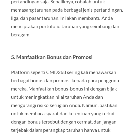
pertandingan saja. Sebaliknya, cobalah untuk
memasang taruhan pada berbagai jenis pertandingan,
liga, dan pasar taruhan. Ini akan membantu Anda
menciptakan portofolio taruhan yang seimbang dan
beragam.
5. Manfaatkan Bonus dan Promosi
Platform seperti CMD368 sering kali menawarkan
berbagai bonus dan promosi kepada para pengguna
mereka. Manfaatkan bonus-bonus ini dengan bijak
untuk meningkatkan nilai taruhan Anda dan
mengurangi risiko kerugian Anda. Namun, pastikan
untuk membaca syarat dan ketentuan yang terkait
dengan bonus tersebut dengan cermat, dan jangan
terjebak dalam perangkap taruhan hanya untuk