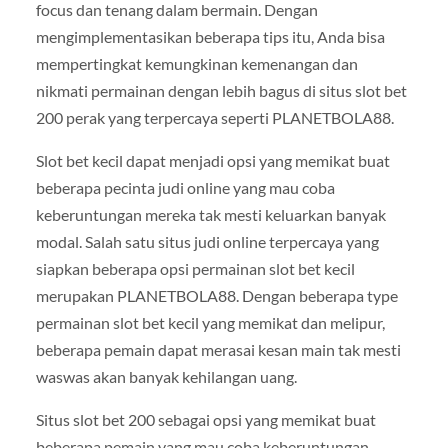
focus dan tenang dalam bermain. Dengan
mengimplementasikan beberapa tips itu, Anda bisa
mempertingkat kemungkinan kemenangan dan
nikmati permainan dengan lebih bagus di situs slot bet
200 perak yang terpercaya seperti PLANETBOLA88.
Slot bet kecil dapat menjadi opsi yang memikat buat
beberapa pecinta judi online yang mau coba
keberuntungan mereka tak mesti keluarkan banyak
modal. Salah satu situs judi online terpercaya yang
siapkan beberapa opsi permainan slot bet kecil
merupakan PLANETBOLA88. Dengan beberapa type
permainan slot bet kecil yang memikat dan melipur,
beberapa pemain dapat merasai kesan main tak mesti
waswas akan banyak kehilangan uang.
Situs slot bet 200 sebagai opsi yang memikat buat
beberapa pemain yang mau coba keberuntungan