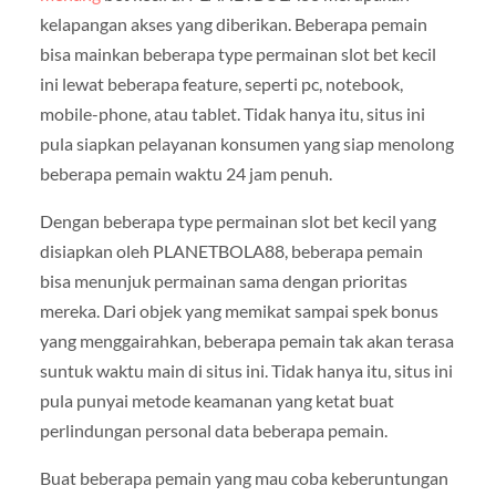
kelapangan akses yang diberikan. Beberapa pemain
bisa mainkan beberapa type permainan slot bet kecil
ini lewat beberapa feature, seperti pc, notebook,
mobile-phone, atau tablet. Tidak hanya itu, situs ini
pula siapkan pelayanan konsumen yang siap menolong
beberapa pemain waktu 24 jam penuh.
Dengan beberapa type permainan slot bet kecil yang
disiapkan oleh PLANETBOLA88, beberapa pemain
bisa menunjuk permainan sama dengan prioritas
mereka. Dari objek yang memikat sampai spek bonus
yang menggairahkan, beberapa pemain tak akan terasa
suntuk waktu main di situs ini. Tidak hanya itu, situs ini
pula punyai metode keamanan yang ketat buat
perlindungan personal data beberapa pemain.
Buat beberapa pemain yang mau coba keberuntungan