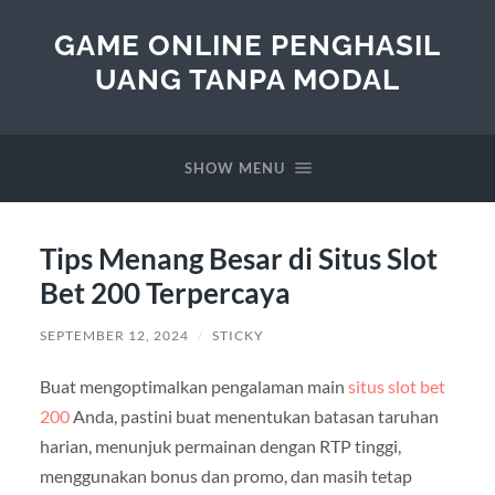
GAME ONLINE PENGHASIL
UANG TANPA MODAL
SHOW MENU
Tips Menang Besar di Situs Slot
Bet 200 Terpercaya
SEPTEMBER 12, 2024
/
STICKY
Buat mengoptimalkan pengalaman main
situs slot bet
200
Anda, pastini buat menentukan batasan taruhan
harian, menunjuk permainan dengan RTP tinggi,
menggunakan bonus dan promo, dan masih tetap