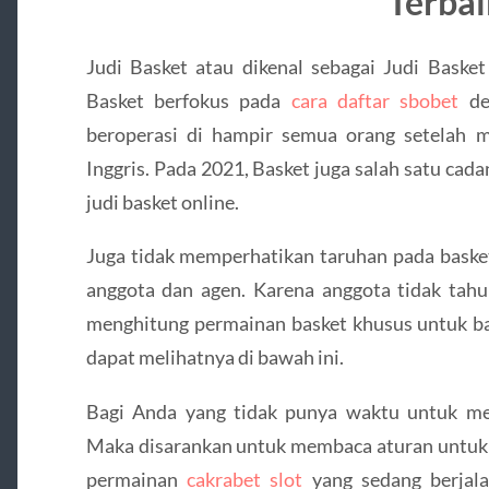
Terbai
Judi Basket atau dikenal sebagai Judi Basket
Basket berfokus pada
cara daftar sbobet
den
beroperasi di hampir semua orang setelah m
Inggris. Pada 2021, Basket juga salah satu cad
judi basket online.
Juga tidak memperhatikan taruhan pada basket
anggota dan agen. Karena anggota tidak tahu
menghitung permainan basket khusus untuk bas
dapat melihatnya di bawah ini.
Bagi Anda yang tidak punya waktu untuk mel
Maka disarankan untuk membaca aturan untuk p
permainan
cakrabet slot
yang sedang berjalan