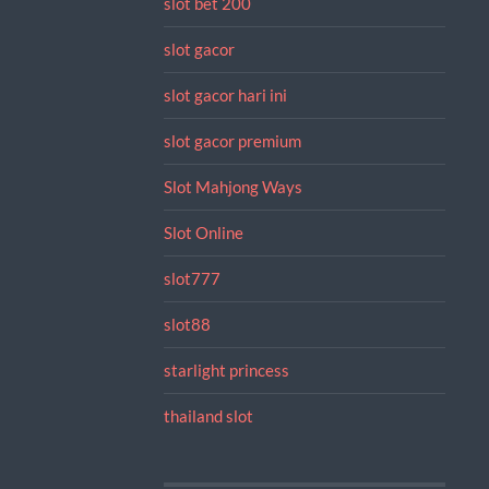
slot bet 200
slot gacor
slot gacor hari ini
slot gacor premium
Slot Mahjong Ways
Slot Online
slot777
slot88
starlight princess
thailand slot