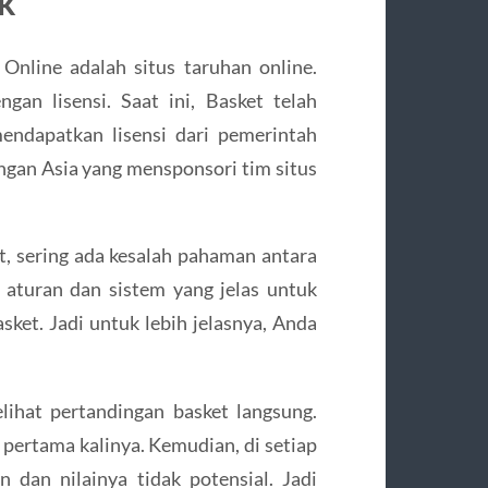
k
 Online adalah situs taruhan online.
gan lisensi. Saat ini, Basket telah
endapatkan lisensi dari pemerintah
angan Asia yang mensponsori tim situs
, sering ada kesalah pahaman antara
 aturan dan sistem yang jelas untuk
ket. Jadi untuk lebih jelasnya, Anda
ihat pertandingan basket langsung.
ertama kalinya. Kemudian, di setiap
 dan nilainya tidak potensial. Jadi