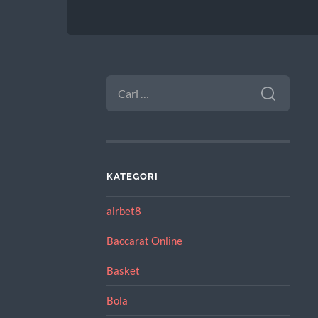
CARI
UNTUK:
KATEGORI
airbet8
Baccarat Online
Basket
Bola