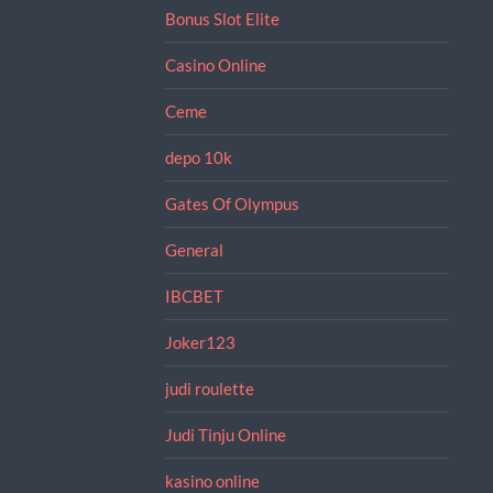
Bonus Slot Elite
Casino Online
Ceme
depo 10k
Gates Of Olympus
General
IBCBET
Joker123
judi roulette
Judi Tinju Online
kasino online