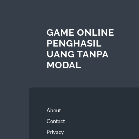
GAME ONLINE
PENGHASIL
UANG TANPA
MODAL
About
Contact
Privacy