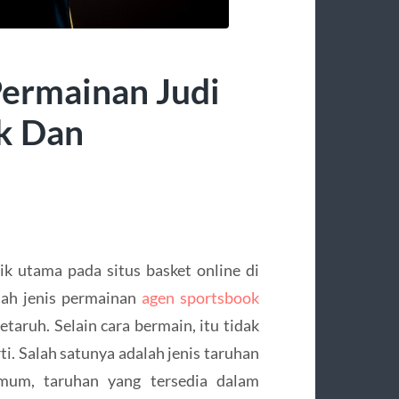
ermainan Judi
ik Dan
k utama pada situs basket online di
alah jenis permainan
agen sportsbook
taruh. Selain cara bermain, itu tidak
ti. Salah satunya adalah jenis taruhan
umum, taruhan yang tersedia dalam