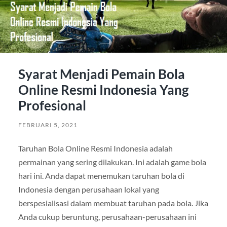
Syarat Menjadi Pemain Bola
Online Resmi Indonesia Yang
Profesional
FEBRUARI 5, 2021
Taruhan Bola Online Resmi Indonesia adalah
permainan yang sering dilakukan. Ini adalah game bola
hari ini. Anda dapat menemukan taruhan bola di
Indonesia dengan perusahaan lokal yang
berspesialisasi dalam membuat taruhan pada bola. Jika
Anda cukup beruntung, perusahaan-perusahaan ini