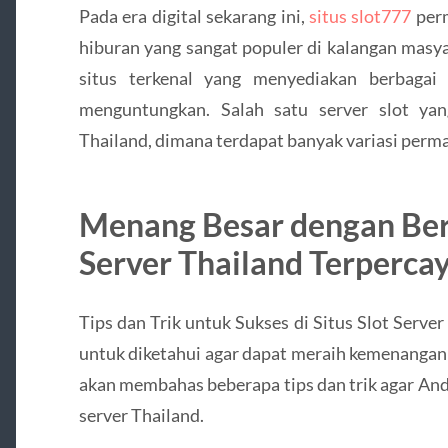
Pada era digital sekarang ini,
situs slot777
perm
hiburan yang sangat populer di kalangan masy
situs terkenal yang menyediakan berbagai
menguntungkan. Salah satu server slot ya
Thailand, dimana terdapat banyak variasi perma
Menang Besar dengan Berm
Server Thailand Terperca
Tips dan Trik untuk Sukses di Situs Slot Serve
untuk diketahui agar dapat meraih kemenangan 
akan membahas beberapa tips dan trik agar And
server Thailand.