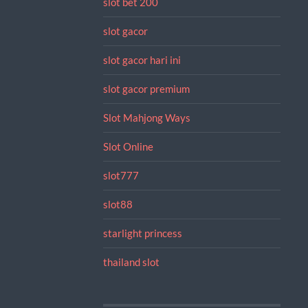
slot bet 200
slot gacor
slot gacor hari ini
slot gacor premium
Slot Mahjong Ways
Slot Online
slot777
slot88
starlight princess
thailand slot