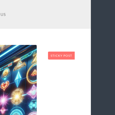
EUS
STICKY POST