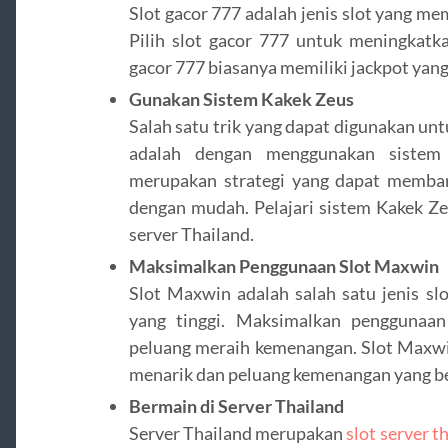
Slot gacor 777 adalah jenis slot yang me
Pilih slot gacor 777 untuk meningkatk
gacor 777 biasanya memiliki jackpot ya
Gunakan Sistem Kakek Zeus
Salah satu trik yang dapat digunakan untu
adalah dengan menggunakan sistem
merupakan strategi yang dapat memb
dengan mudah. Pelajari sistem Kakek Ze
server Thailand.
Maksimalkan Penggunaan Slot Maxwin
Slot Maxwin adalah salah satu jenis sl
yang tinggi. Maksimalkan penggunaa
peluang meraih kemenangan. Slot Maxwin
menarik dan peluang kemenangan yang be
Bermain di Server Thailand
Server Thailand merupakan
slot server t