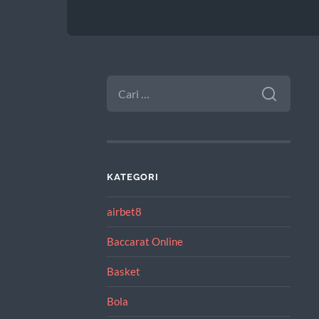
CARI
UNTUK:
KATEGORI
airbet8
Baccarat Online
Basket
Bola