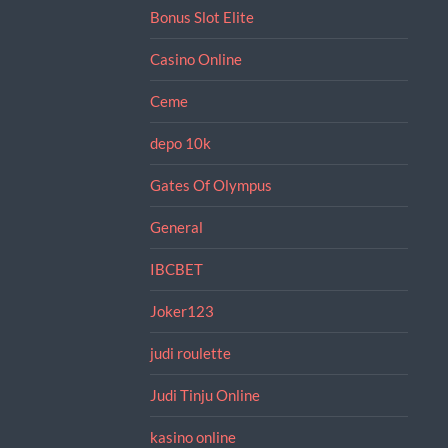
Bonus Slot Elite
Casino Online
Ceme
depo 10k
Gates Of Olympus
General
IBCBET
Joker123
judi roulette
Judi Tinju Online
kasino online