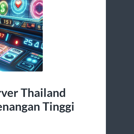
rver Thailand
nangan Tinggi