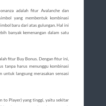
Bonanza adalah fitur Avalanche dan
-simbol yang membentuk kombinasi
mbol baru dari atas gulungan. Hal ini
bih banyak kemenangan dalam satu
lah fitur Buy Bonus. Dengan fitur ini,
us tanpa harus menunggu kombinasi
in untuk langsung merasakan sensasi
to Player) yang tinggi, yaitu sekitar