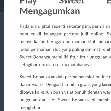
Mengagumkan
Pada era digital seperti sekarang ini, permain
populer di kalangan pecinta judi online. 
menyediakan beragam permainan slot menarik
judul permainan slot yang paling diminati ol
Sweet Bonanza memiliki fitur-fitur unggul
ketagihan untuk terus memainkannya.
Sweet Bonanza adalah permainan slot online 
dan menarik. Dengan tampilan grafis yang kere
dibawa ke kebun buah yang penuh dengan warna
unggulan dari slot Sweet Bonanza ini memb
menghibur.