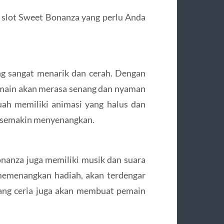
ri slot Sweet Bonanza yang perlu Anda
ng sangat menarik dan cerah. Dengan
main akan merasa senang dan nyaman
uah memiliki animasi yang halus dan
 semakin menyenangkan.
onanza juga memiliki musik dan suara
 memenangkan hadiah, akan terdengar
ang ceria juga akan membuat pemain