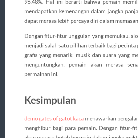
96,48%. Hal ini berarti bahwa pemain memil
mendapatkan kemenangan dalam jangka panja
dapat merasa lebih percaya diri dalam memasan
Dengan fitur-fitur unggulan yang memukau, sl
menjadi salah satu pilihan terbaik bagi pecint
grafis yang menarik, musik dan suara yang men
menguntungkan, pemain akan merasa sena
permainan ini.
Kesimpulan
demo gates of gatot kaca
menawarkan pengalam
menghibur bagi para pemain. Dengan fitur-f
akan merasa betah bermain dalam jangka wakt