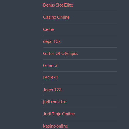
Bonus Slot Elite
Casino Online
Ceme
depo 10k
Gates Of Olympus
General
IBCBET
Joker123
judi roulette
Judi Tinju Online
kasino online