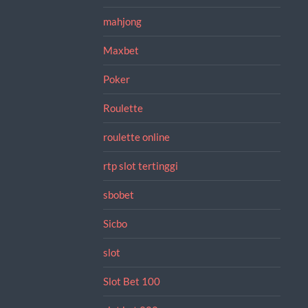
mahjong
Maxbet
Poker
Roulette
roulette online
rtp slot tertinggi
sbobet
Sicbo
slot
Slot Bet 100