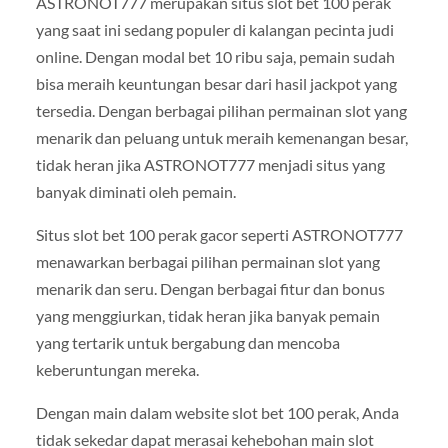
ASTRONOT777 merupakan situs slot bet 100 perak
yang saat ini sedang populer di kalangan pecinta judi
online. Dengan modal bet 10 ribu saja, pemain sudah
bisa meraih keuntungan besar dari hasil jackpot yang
tersedia. Dengan berbagai pilihan permainan slot yang
menarik dan peluang untuk meraih kemenangan besar,
tidak heran jika ASTRONOT777 menjadi situs yang
banyak diminati oleh pemain.
Situs slot bet 100 perak gacor seperti ASTRONOT777
menawarkan berbagai pilihan permainan slot yang
menarik dan seru. Dengan berbagai fitur dan bonus
yang menggiurkan, tidak heran jika banyak pemain
yang tertarik untuk bergabung dan mencoba
keberuntungan mereka.
Dengan main dalam website slot bet 100 perak, Anda
tidak sekedar dapat merasai kehebohan main slot