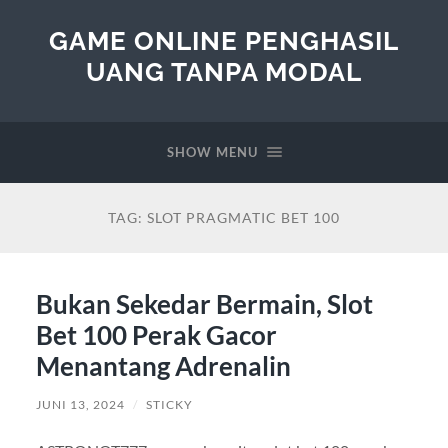
GAME ONLINE PENGHASIL
UANG TANPA MODAL
SHOW MENU
TAG:
SLOT PRAGMATIC BET 100
Bukan Sekedar Bermain, Slot
Bet 100 Perak Gacor
Menantang Adrenalin
JUNI 13, 2024
/
STICKY