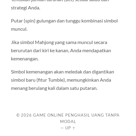
strategi Anda.
Putar (spin) gulungan dan tunggu kombinasi simbol
muncul.
Jika simbol Mahjong yang sama muncul secara
berurutan dari kiri ke kanan, Anda mendapatkan
kemenangan.
Simbol kemenangan akan meledak dan digantikan
simbol baru (fitur Tumble), memungkinkan Anda
menang berulang kali dalam satu putaran.
© 2026
GAME ONLINE PENGHASIL UANG TANPA
MODAL
—
UP ↑