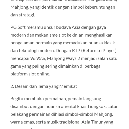
Mahjong, yang identik dengan simbol keberuntungan
dan strategi.
PG Soft meramu unsur budaya Asia dengan gaya
modern dan mekanisme slot kekinian, menghasilkan
pengalaman bermain yang memadukan nuansa klasik
dan teknologi modern. Dengan RTP (Return to Player)
mencapai 96.95%, Mahjong Ways 2 menjadi salah satu
game yang paling sering dimainkan di berbagai
platform slot online.
2. Desain dan Tema yang Memikat
Begitu membuka permainan, pemain langsung
disambut dengan nuansa oriental khas Tiongkok. Latar
belakang permainan dihiasi simbol-simbol Mahjong,
warna emas, serta musik tradisional Asia Timur yang