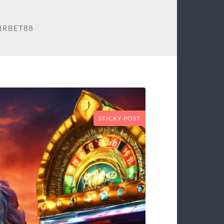
AIRBET88
STICKY POST