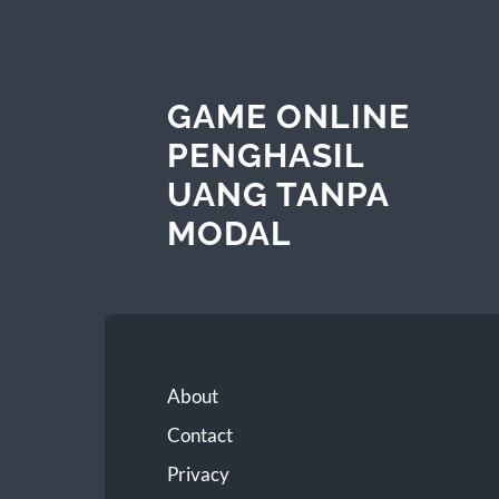
GAME ONLINE
PENGHASIL
UANG TANPA
MODAL
About
Contact
Privacy