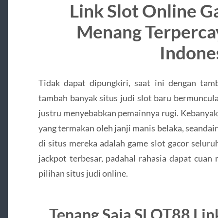
Link Slot Online 
Menang Terpercay
Indone
Tidak dapat dipungkiri, saat ini dengan ta
tambah banyak situs judi slot baru bermuncula
justru menyebabkan pemainnya rugi. Kebanyaka
yang termakan oleh janji manis belaka, seandai
di situs mereka adalah game slot gacor selur
jackpot terbesar, padahal rahasia dapat cuan 
pilihan situs judi online.
Tenang Saja SLOT88 Link