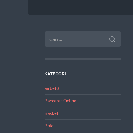
CARI
UNTUK:
KATEGORI
airbet8
Baccarat Online
Basket
Bola