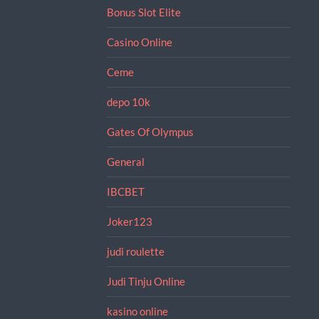
Bonus Slot Elite
Casino Online
Ceme
depo 10k
Gates Of Olympus
General
IBCBET
Joker123
judi roulette
Judi Tinju Online
kasino online