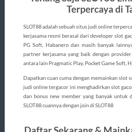
Terpercaya di 
SLOT88 adalah sebuah situs judi online terperc
kerjasama resmi berasal dari developer slot ga
PG Soft, Habanero dan masih banyak lainnya
partner kerjasama yang baik dengan provider 
antara lain Pragmatic Play, Pocket Game Soft, 
Dapatkan cuan cuma dengan memainkan slot on
judi online tergacor ini menghadirkan slot gac
dan bonus new member yang banyak untuk di
SLOT88 cuannya dengan join di SLOT88
Daftar Sekarang & Mainka