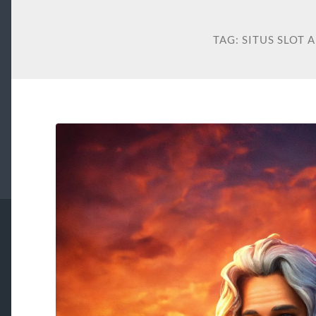
TAG:
SITUS SLOT 