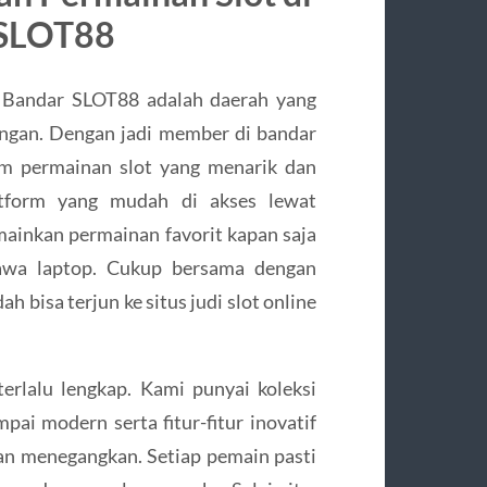
 SLOT88
e, Bandar SLOT88 adalah daerah yang
angan. Dengan jadi member di bandar
am permainan slot yang menarik dan
tform yang mudah di akses lewat
ainkan permainan favorit kapan saja
awa laptop. Cukup bersama dengan
h bisa terjun ke situs judi slot online
rlalu lengkap. Kami punyai koleksi
ai modern serta fitur-fitur inovatif
dan menegangkan. Setiap pemain pasti