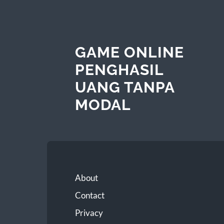
GAME ONLINE
PENGHASIL
UANG TANPA
MODAL
About
Contact
Privacy