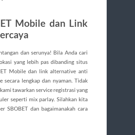
ET Mobile dan Link
percaya
intangan dan serunya! Bila Anda cari
lokasi yang lebih pas dibanding situs
 Mobile dan link alternative anti
ne secara lengkap dan nyaman. Tidak
 kami tawarkan service registrasi yang
r seperti mix parlay. Silahkan kita
vider SBOBET dan bagaimanakah cara