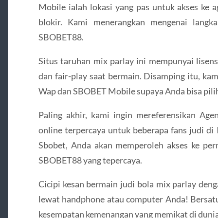
Mobile ialah lokasi yang pas untuk akses ke
blokir. Kami menerangkan mengenai langka
SBOBET88.
Situs taruhan mix parlay ini mempunyai lisen
dan fair-play saat bermain. Disamping itu, 
Wap dan SBOBET Mobile supaya Anda bisa pilih 
Paling akhir, kami ingin mereferensikan Age
online terpercaya untuk beberapa fans judi di
Sbobet, Anda akan memperoleh akses ke perma
SBOBET88 yang tepercaya.
Cicipi kesan bermain judi bola mix parlay de
lewat handphone atau computer Anda! Bersatul
kesempatan kemenangan yang memikat di dunia 