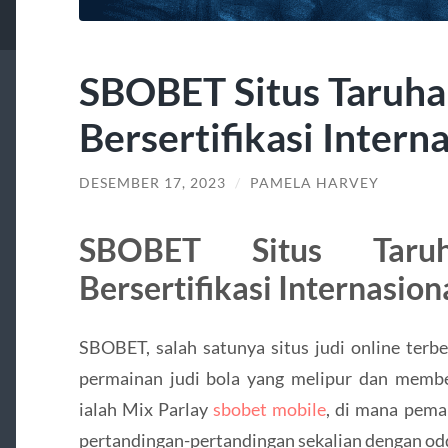
SBOBET Situs Taruha
Bersertifikasi Intern
DESEMBER 17, 2023
/
PAMELA HARVEY
SBOBET Situs Taru
Bersertifikasi Internasion
SBOBET, salah satunya situs judi online terb
permainan judi bola yang melipur dan membe
ialah Mix Parlay
sbobet mobile
, di mana pem
pertandingan-pertandingan sekalian dengan odds