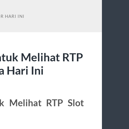
R HARI INI
tuk Melihat RTP
 Hari Ini
k Melihat RTP Slot