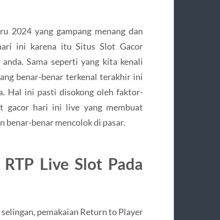
rbaru 2024 yang gampang menang dan
ri ini karena itu Situs Slot Gacor
 anda. Sama seperti yang kita kenali
ng benar-benar terkenal terakhir ini
a. Hal ini pasti disokong oleh faktor-
ot gacor hari ini live yang membuat
n benar-benar mencolok di pasar.
 RTP Live Slot Pada
 selingan, pemakaian Return to Player