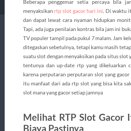
Beberapa penggemar setia percaya bila j
menyaksikan
rtp slot gacor hari ini
. Di waktu i
dan dapat lewat cara nyaman hidupkan monit
Tapi, ada juga penilaian kontras bila jam ini b
TV populer tampil pada pukul 7 malam. Jam kelua
ditegaskan sebetulnya, tetapi kamu masih teta
suatu slot dengan menyaksikan pada situs slot 
tentunya dan up-date rtp yang dikeluarkan 
karena perputaran perputaran slot yang gacor
itu manfaat dari ada rtp slot yang bisa kita s
slot mana yang gacor setiap jamnya
Melihat RTP Slot Gacor I
Biaya Pastinya