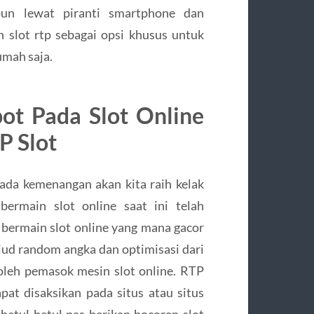
n lewat piranti smartphone dan
n slot rtp sebagai opsi khusus untuk
mah saja.
t Pada Slot Online
P Slot
ada kemenangan akan kita raih kelak
 bermain slot online saat ini telah
u bermain slot online yang mana gacor
ujud random angka dan optimisasi dari
 oleh pemasok mesin slot online. RTP
pat disaksikan pada situs atau situs