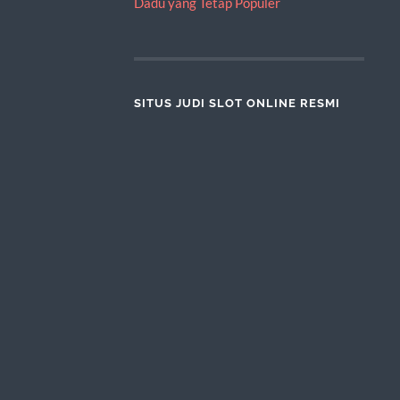
Dadu yang Tetap Populer
SITUS JUDI SLOT ONLINE RESMI