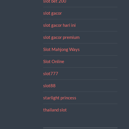
slot bet 200
slot gacor
slot gacor hari ini
slot gacor premium
Slot Mahjong Ways
Slot Online
slot777
slot88
starlight princess
thailand slot