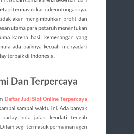
ni. Bukan cuma karena keseruan dari
, tetapi termasuk karna keuntungannya.
 tidak akan mengimbuhkan profit dan
 Alasan utama para petaruh menentukan
 cuma karena hasil kemenangan yang
emula ada baiknya kecuali menyadari
y terbaik di Indonesia.
mi Dan Terpercaya
em
Daftar Judi Slot Online Terpercaya
 sampai sampai waktu ini. Ada banyak
parlay bola jalan, kendati tengah
. Dilain segi termasuk permainan agen