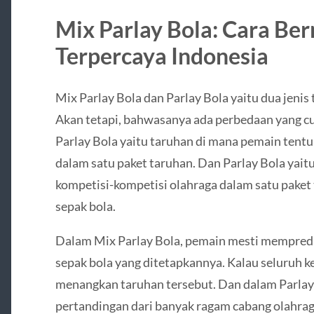
Mix Parlay Bola: Cara Ber
Terpercaya Indonesia
Mix Parlay Bola dan Parlay Bola yaitu dua jenis
Akan tetapi, bahwasanya ada perbedaan yang cuk
Parlay Bola yaitu taruhan di mana pemain tent
dalam satu paket taruhan. Dan Parlay Bola yai
kompetisi-kompetisi olahraga dalam satu paket
sepak bola.
Dalam Mix Parlay Bola, pemain mesti memprediks
sepak bola yang ditetapkannya. Kalau seluruh 
menangkan taruhan tersebut. Dan dalam Parlay
pertandingan dari banyak ragam cabang olahra