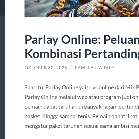
Parlay Online: Peluan
Kombinasi Pertandin
OKTOBER 30, 2025
/
PAMELA HARVEY
Saat itu, Parlay Online yaitu vs online dari Mix
Parlay Online melalui web atau program judi onl
pemain dapat taruhan di banyak ragam pertandin
basket, hingga sampai tenis. Pemain dapat lihat
mengatur paket taruhan sesuai sama ambisi me