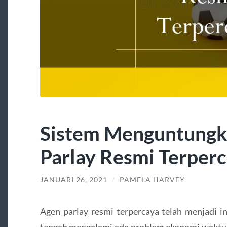
Sistem Menguntungk
Parlay Resmi Terper
JANUARI 26, 2021
/
PAMELA HARVEY
Agen parlay resmi terpercaya telah menjadi i