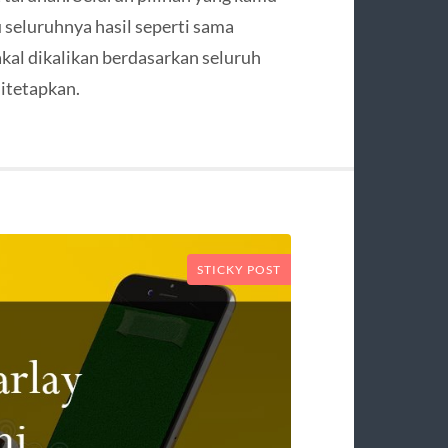
 seluruhnya hasil seperti sama
al dikalikan berdasarkan seluruh
ditetapkan.
STICKY POST