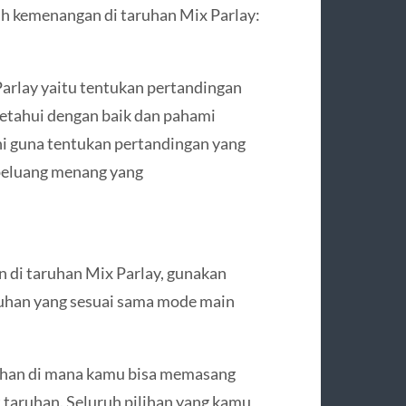
h kemenangan di taruhan Mix Parlay:
Parlay yaitu tentukan pertandingan
ketahui dengan baik dan pahami
ini guna tentukan pertandingan yang
peluang menang yang
di taruhan Mix Parlay, gunakan
ruhan yang sesuai sama mode main
aruhan di mana kamu bisa memasang
t taruhan. Seluruh pilihan yang kamu