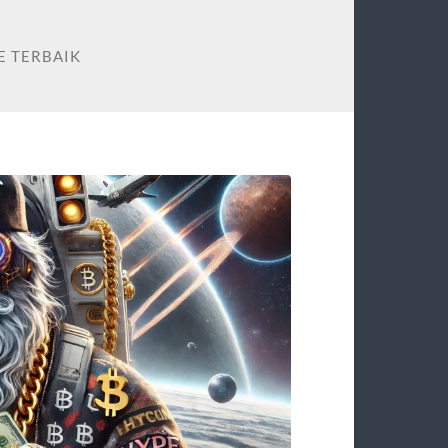
E TERBAIK