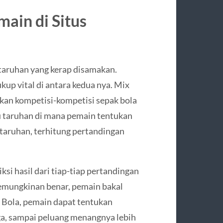
main di Situs
 taruhan yang kerap disamakan.
up vital di antara kedua nya. Mix
ukan kompetisi-kompetisi sepak bola
tu taruhan di mana pemain tentukan
 taruhan, terhitung pertandingan
i hasil dari tiap-tiap pertandingan
kemungkinan benar, pemain bakal
 Bola, pemain dapat tentukan
ga, sampai peluang menangnya lebih