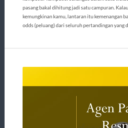
pasang bakal dihitung jadi satu campuran. Kalau
kemungkinan kamu, lantaran itu kemenangan bak
odds (peluang) dari seluruh pertandingan yang 