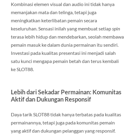
Kombinasi elemen visual dan audio ini tidak hanya
memanjakan mata dan telinga, tetapi juga
meningkatkan keterlibatan pemain secara
keseluruhan. Sensasi inilah yang membuat setiap
spin
terasa lebih hidup dan mendebarkan, seolah membawa
pemain masuk ke dalam dunia permainan itu sendiri.
Investasi pada kualitas presentasi ini menjadi salah
satu kunci mengapa pemain betah dan terus kembali
ke SLOT88.
Lebih dari Sekadar Permainan: Komunitas
Aktif dan Dukungan Responsif
Daya tarik SLOT88 tidak hanya terbatas pada kualitas
permainannya, tetapi juga pada komunitas pemain
yang aktif dan dukungan pelanggan yang responsif.