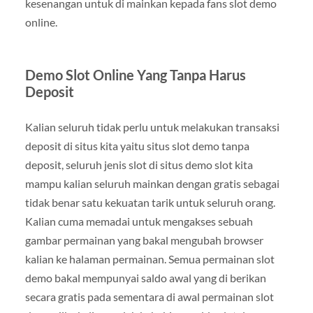
kesenangan untuk di mainkan kepada fans slot demo
online.
Demo Slot Online Yang Tanpa Harus
Deposit
Kalian seluruh tidak perlu untuk melakukan transaksi
deposit di situs kita yaitu situs slot demo tanpa
deposit, seluruh jenis slot di situs demo slot kita
mampu kalian seluruh mainkan dengan gratis sebagai
tidak benar satu kekuatan tarik untuk seluruh orang.
Kalian cuma memadai untuk mengakses sebuah
gambar permainan yang bakal mengubah browser
kalian ke halaman permainan. Semua permainan slot
demo bakal mempunyai saldo awal yang di berikan
secara gratis pada sementara di awal permainan slot