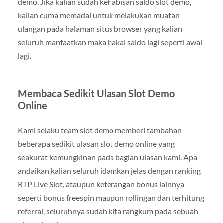
demo. Jika kalian sudah kehabisan saldo slot demo,
kalian cuma memadai untuk melakukan muatan
ulangan pada halaman situs browser yang kalian
seluruh manfaatkan maka bakal saldo lagi seperti awal
lagi.
Membaca Sedikit Ulasan Slot Demo
Online
Kami selaku team slot demo memberi tambahan
beberapa sedikit ulasan slot demo online yang
seakurat kemungkinan pada bagian ulasan kami. Apa
andaikan kalian seluruh idamkan jelas dengan ranking
RTP Live Slot, ataupun keterangan bonus lainnya
seperti bonus freespin maupun rollingan dan terhitung
referral, seluruhnya sudah kita rangkum pada sebuah