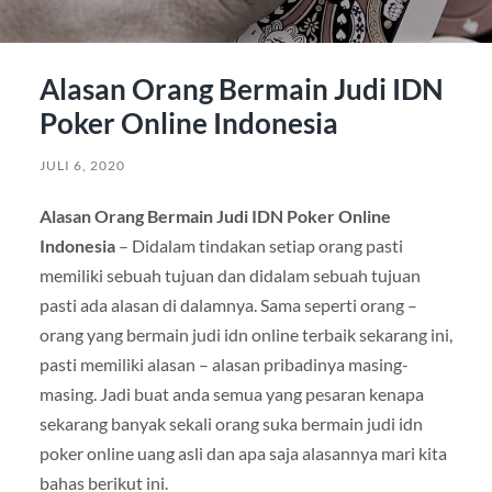
Alasan Orang Bermain Judi IDN
Poker Online Indonesia
JULI 6, 2020
Alasan Orang Bermain Judi IDN Poker Online
Indonesia
– Didalam tindakan setiap orang pasti
memiliki sebuah tujuan dan didalam sebuah tujuan
pasti ada alasan di dalamnya. Sama seperti orang –
orang yang bermain judi idn online terbaik sekarang ini,
pasti memiliki alasan – alasan pribadinya masing-
masing. Jadi buat anda semua yang pesaran kenapa
sekarang banyak sekali orang suka bermain judi idn
poker online uang asli dan apa saja alasannya mari kita
bahas berikut ini.