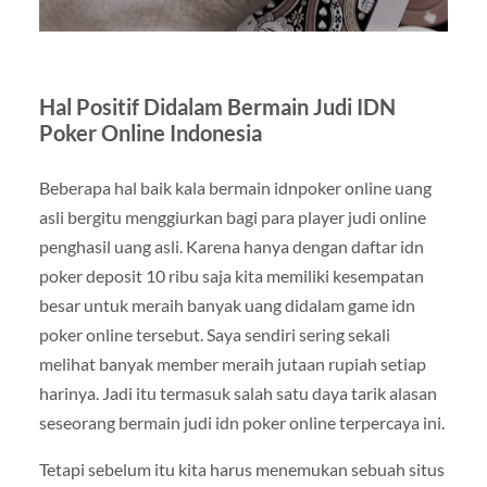
Hal Positif Didalam Bermain Judi IDN
Poker Online Indonesia
Beberapa hal baik kala bermain idnpoker online uang
asli bergitu menggiurkan bagi para player judi online
penghasil uang asli. Karena hanya dengan daftar idn
poker deposit 10 ribu saja kita memiliki kesempatan
besar untuk meraih banyak uang didalam game idn
poker online tersebut. Saya sendiri sering sekali
melihat banyak member meraih jutaan rupiah setiap
harinya. Jadi itu termasuk salah satu daya tarik alasan
seseorang bermain judi idn poker online terpercaya ini.
Tetapi sebelum itu kita harus menemukan sebuah situs