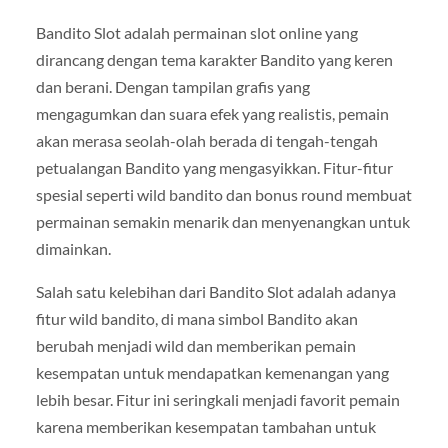
Bandito Slot adalah permainan slot online yang
dirancang dengan tema karakter Bandito yang keren
dan berani. Dengan tampilan grafis yang
mengagumkan dan suara efek yang realistis, pemain
akan merasa seolah-olah berada di tengah-tengah
petualangan Bandito yang mengasyikkan. Fitur-fitur
spesial seperti wild bandito dan bonus round membuat
permainan semakin menarik dan menyenangkan untuk
dimainkan.
Salah satu kelebihan dari Bandito Slot adalah adanya
fitur wild bandito, di mana simbol Bandito akan
berubah menjadi wild dan memberikan pemain
kesempatan untuk mendapatkan kemenangan yang
lebih besar. Fitur ini seringkali menjadi favorit pemain
karena memberikan kesempatan tambahan untuk