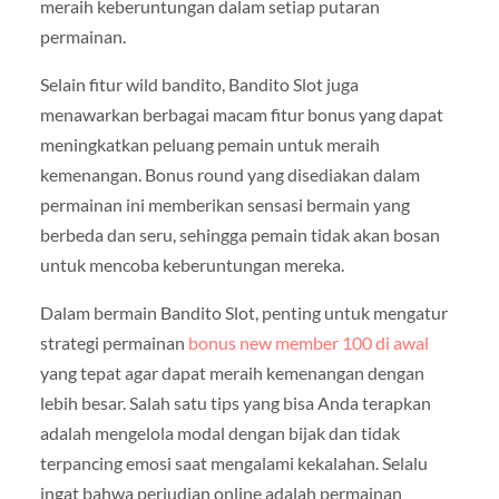
meraih keberuntungan dalam setiap putaran
permainan.
Selain fitur wild bandito, Bandito Slot juga
menawarkan berbagai macam fitur bonus yang dapat
meningkatkan peluang pemain untuk meraih
kemenangan. Bonus round yang disediakan dalam
permainan ini memberikan sensasi bermain yang
berbeda dan seru, sehingga pemain tidak akan bosan
untuk mencoba keberuntungan mereka.
Dalam bermain Bandito Slot, penting untuk mengatur
strategi permainan
bonus new member 100 di awal
yang tepat agar dapat meraih kemenangan dengan
lebih besar. Salah satu tips yang bisa Anda terapkan
adalah mengelola modal dengan bijak dan tidak
terpancing emosi saat mengalami kekalahan. Selalu
ingat bahwa perjudian online adalah permainan