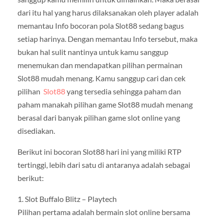
dari itu hal yang harus dilaksanakan oleh player adalah
memantau Info bocoran pola Slot88 sedang bagus
setiap harinya. Dengan memantau Info tersebut, maka
bukan hal sulit nantinya untuk kamu sanggup
menemukan dan mendapatkan pilihan permainan
Slot88 mudah menang. Kamu sanggup cari dan cek
pilihan
Slot88
yang tersedia sehingga paham dan
paham manakah pilihan game Slot88 mudah menang
berasal dari banyak pilihan game slot online yang
disediakan.
Berikut ini bocoran Slot88 hari ini yang miliki RTP
tertinggi, lebih dari satu di antaranya adalah sebagai
berikut:
1. Slot Buffalo Blitz – Playtech
Pilihan pertama adalah bermain slot online bersama