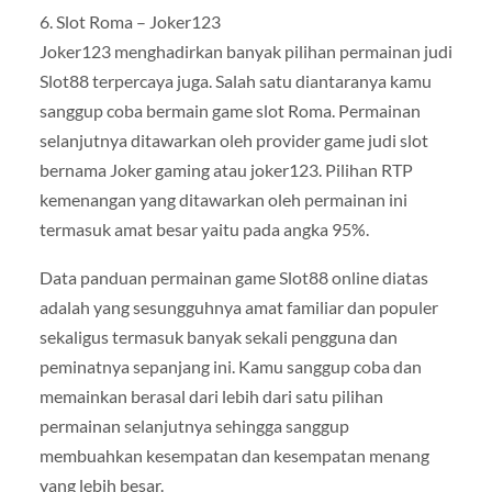
6. Slot Roma – Joker123
Joker123 menghadirkan banyak pilihan permainan judi
Slot88 terpercaya juga. Salah satu diantaranya kamu
sanggup coba bermain game slot Roma. Permainan
selanjutnya ditawarkan oleh provider game judi slot
bernama Joker gaming atau joker123. Pilihan RTP
kemenangan yang ditawarkan oleh permainan ini
termasuk amat besar yaitu pada angka 95%.
Data panduan permainan game Slot88 online diatas
adalah yang sesungguhnya amat familiar dan populer
sekaligus termasuk banyak sekali pengguna dan
peminatnya sepanjang ini. Kamu sanggup coba dan
memainkan berasal dari lebih dari satu pilihan
permainan selanjutnya sehingga sanggup
membuahkan kesempatan dan kesempatan menang
yang lebih besar.